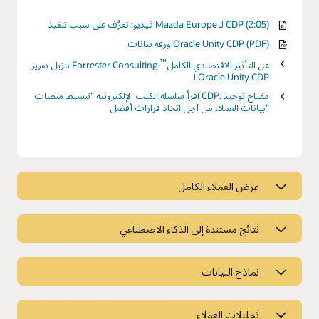
فيديو: تعرَّف على سبب تنفيذ Mazda Europe لـ CDP (2:05)
ورقة بيانات Oracle Unity CDP (PDF)
™
تنزيل تقرير Forrester Consulting عن التأثير الاقتصادي الكامل
لـ Oracle Unity CDP
اقرأ سلسلة الكتب الإلكترونية "تبسيط منصات CDP: مفتاح توحيد
بيانات العملاء من أجل اتخاذ قرارات أفضل"
عرض العملاء الكامل
عرض العملاء الكامل
نتائج مستندة إلى الذكاء الاصطناعي
درجات سلوكية
احصل على رؤى قيمة حول سلوك العملاء وضبط الاستهداف باستخدام
نتائج مستندة إلى الذكاء الاصطناعي
أكثر من 80 درجة سلوكية، مثل درجة التفاعل حسب القناة واحتمال
تبديل موفر الخدمة والميل إلى الشراء.
نماذج البيانات
منضدة عمل التحليل الذكي
باستخدام أكثر من 27 نموذجًا جاهزًا للاستخدام للذكاء الاصطناعي،
نماذج البيانات
جماهير مرتبطة سلوكيًا سابقة الإنشاء
يمكنك تمكين تسجيل النقاط التنبؤية، والميل، والحسابات، وإنشاء
التشابه، والتوصيات في الوقت الفعلي للتنبؤ بتجربة العملاء وتخصيصها
تحليلات العملاء
تجاوز الاستهداف التقليدي وإنشاء شرائح أكثر تطورًا. استفد من أكثر من
تسريع وقت تحقيق القيمة باستخدام نماذج البيانات