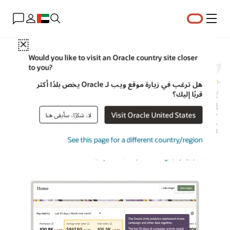
القائمة
Close
منصة Oracle Unity Data
Would you like to visit an Oracle country site closer
to you?
هل ترغب في زيارة موقع ويب لـ Oracle يخص بلدًا أكثر
قربًا إليك؟
تُحوِّل منصة Oracle Fusion Unity Data بيانات العملاء على مستوى المؤسسة
إلى ملفات تعريف عملاء قابلة للتنفيذ وموثوقة وممكّنة للذكاء الاصطناعي.
باستخدام البيانات الكاملة والموحدة، يمكن للمؤسسات إنشاء جماهير وتعزيزها،
Visit Oracle United States
لا، شكرًا، سأبقى هنا
وإنشاء المزيد من الفرص الجاهزة للمحادثة، وتخصيص التجارب، والكشف عن
الرؤى، وتحسين عمليات الخدمة.
See this page for a different country/region
طلب عرض توضيحي
الدردشة باستخدام مبيعات Oracle