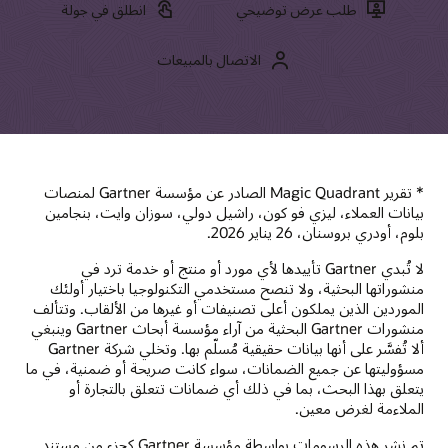
طلب عرض توضيحي
انطلق في جولة
الاتصال بالمبيعات
* تقرير Magic Quadrant الصادر عن مؤسسة Gartner لمنصات
بيانات العملاء، ليزي فو كون، راشيل دولي، سوزان وايت، بنجامين
بلوم، أودري بروسنان، 26 يناير 2026.
‏‫لا تُبدي Gartner تأييدها لأي مورد أو منتج أو خدمة ترد في
منشوراتها البحثية، ولا تنصح مستخدمي التكنولوجيا باختيار أولئك
الموردين الذين يملكون أعلى تصنيفات أو غيرها من الألقاب.‬ وتتألف
منشورات Gartner البحثية من آراء مؤسسة أبحاث Gartner وينبغي
ألا تُفسَّر على أنها بيانات حقيقية مُسلّم بها. وتخلي شركة Gartner
مسؤوليتها عن جميع الضمانات، سواء كانت صريحة أو ضمنية، في ما
يتعلق بهذا البحث، بما في ذلك أي ضمانات تتعلق بالتجارة أو
الملاءمة لغرض معين.
تم نشر هذه الرسومات بواسطة مؤسسة Gartner كجزء من مستند