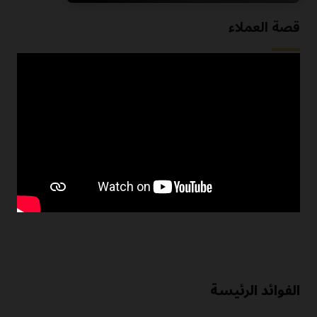
قصة العملاء
تُخصص Mazda Europe الاتصالات
وتقلل التكاليف باستخدام CDP
عندما أرادت مازدا أوروبا معرفة المزيد عن عملائها من خلال مصادر
البيانات المختلفة، بدأت تبحث عن CDP. شاهد المزايا التي تلقتها،
بما في ذلك تحسين السرعة وزيادة عمليات تقديم العملاء المحتملين،
أثناء تنفيذها منصة Oracle Unity Data.
شاهد قصة Mazda (2:05)
الفوائد الرئيسة