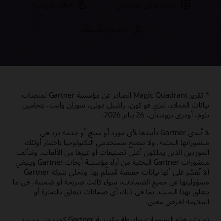
طلب عرض توضيحي
انطلق في جولة
الاتصال بالمبيعات
* تقرير Magic Quadrant الصادر عن مؤسسة Gartner لمنصات
بيانات العملاء، ليزي فو كون، راشيل دولي، سوزان وايت، بنجامين
بلوم، أودري بروسنان، 26 يناير 2026.
‏‫لا تُبدي Gartner تأييدها لأي مورد أو منتج أو خدمة ترد في
منشوراتها البحثية، ولا تنصح مستخدمي التكنولوجيا باختيار أولئك
الموردين الذين يملكون أعلى تصنيفات أو غيرها من الألقاب.‬ وتتألف
منشورات Gartner البحثية من آراء مؤسسة أبحاث Gartner وينبغي
ألا تُفسَّر على أنها بيانات حقيقية مُسلّم بها. وتخلي شركة Gartner
مسؤوليتها عن جميع الضمانات، سواء كانت صريحة أو ضمنية، في ما
يتعلق بهذا البحث، بما في ذلك أي ضمانات تتعلق بالتجارة أو
الملاءمة لغرض معين.
تم نشر هذه الرسومات بواسطة مؤسسة Gartner كجزء من مستند