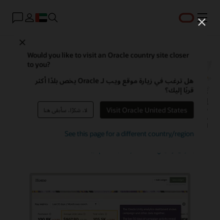
القائمة
Close
منصة Oracle Unity Data
Would you like to visit an Oracle country site closer
to you?
هل ترغب في زيارة موقع ويب لـ Oracle يخص بلدًا أكثر
قربًا إليك؟
تُحوِّل منصة Oracle Fusion Unity Data بيانات العملاء على مستوى المؤسسة
إلى ملفات تعريف عملاء قابلة للتنفيذ وموثوقة وممكّنة للذكاء الاصطناعي.
باستخدام البيانات الكاملة والموحدة، يمكن للمؤسسات إنشاء جماهير وتعزيزها،
Visit Oracle United States
لا، شكرًا، سأبقى هنا
وإنشاء المزيد من الفرص الجاهزة للمحادثة، وتخصيص التجارب، والكشف عن
الرؤى، وتحسين عمليات الخدمة.
See this page for a different country/region
طلب عرض توضيحي
الدردشة باستخدام مبيعات Oracle