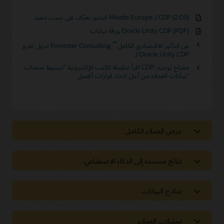
فيديو: تعرَّف على سبب تنفيذ Mazda Europe لـ CDP (2:05)
ورقة بيانات Oracle Unity CDP (PDF)
™
تنزيل تقرير Forrester Consulting عن التأثير الاقتصادي الكامل
لـ Oracle Unity CDP
اقرأ سلسلة الكتب الإلكترونية "تبسيط منصات CDP: مفتاح توحيد
بيانات العملاء من أجل اتخاذ قرارات أفضل"
عرض العملاء الكامل
عرض العملاء الكامل
نتائج مستندة إلى الذكاء الاصطناعي
درجات سلوكية
احصل على رؤى قيمة حول سلوك العملاء وضبط الاستهداف باستخدام
نتائج مستندة إلى الذكاء الاصطناعي
أكثر من 80 درجة سلوكية، مثل درجة التفاعل حسب القناة واحتمال
تبديل موفر الخدمة والميل إلى الشراء.
نماذج البيانات
منضدة عمل التحليل الذكي
باستخدام أكثر من 27 نموذجًا جاهزًا للاستخدام للذكاء الاصطناعي،
نماذج البيانات
جماهير مرتبطة سلوكيًا سابقة الإنشاء
يمكنك تمكين تسجيل النقاط التنبؤية، والميل، والحسابات، وإنشاء
التشابه، والتوصيات في الوقت الفعلي للتنبؤ بتجربة العملاء وتخصيصها
تحليلات العملاء
تجاوز الاستهداف التقليدي وإنشاء شرائح أكثر تطورًا. استفد من أكثر من
تسريع وقت تحقيق القيمة باستخدام نماذج البيانات