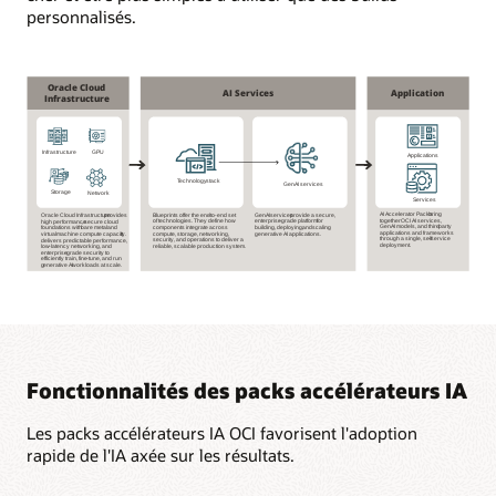
personnalisés.
L'image
est
un
diagramme
horizontal
Fonctionnalités des packs accélérateurs IA
illustrant
un
Les packs accélérateurs IA OCI favorisent l'adoption
flux
rapide de l'IA axée sur les résultats.
linéaire
en