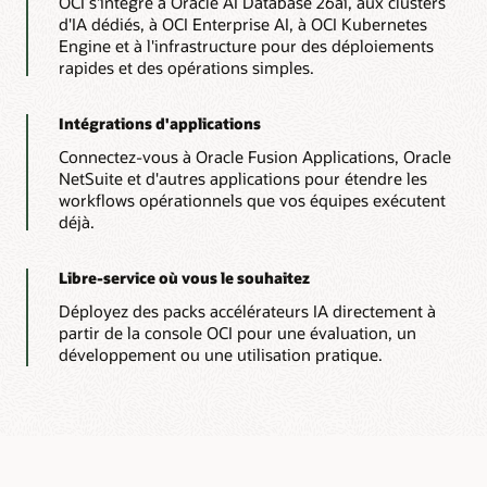
OCI s'intègre à Oracle AI Database 26ai, aux clusters
verticalement :
d'IA dédiés, à OCI Enterprise AI, à OCI Kubernetes
une
Engine et à l'infrastructure pour des déploiements
puce
rapides et des opérations simples.
de
GPU
Intégrations d'applications
libellée
« GPU »,
Connectez-vous à Oracle Fusion Applications, Oracle
des
NetSuite et d'autres applications pour étendre les
disques
workflows opérationnels que vos équipes exécutent
empilés
déjà.
libellés
« Stockage »
Libre-service où vous le souhaitez
et
des
Déployez des packs accélérateurs IA directement à
noeuds
partir de la console OCI pour une évaluation, un
connectés
développement ou une utilisation pratique.
libellés
« Réseau ».
Elle
est
accompagnée
d'un