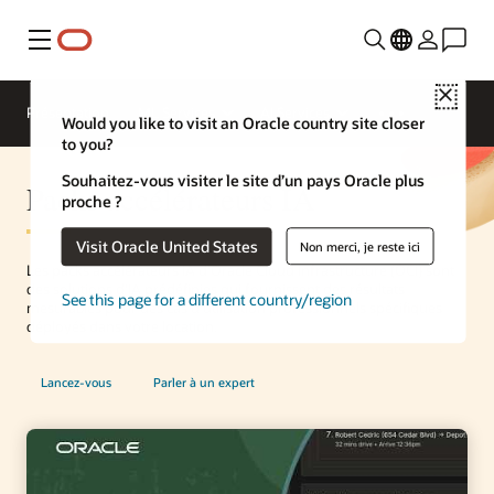
Menu
Close
Présentation
ML Services
AI Services
Would you like to visit an Oracle country site closer
to you?
Souhaitez-vous visiter le site d’un pays Oracle plus
Packs accélérateurs IA
proche ?
Visit Oracle United States
Non merci, je reste ici
Les packs accélérateurs IA d'Oracle Cloud Infrastructure (OCI) sont
des solutions d'IA prédéfinies qui fournissent des résultats
See this page for a different country/region
mesurables pour des cas d'utilisation professionnels spécifiques
déployés dans votre location.
Lancez-vous
Parler à un expert