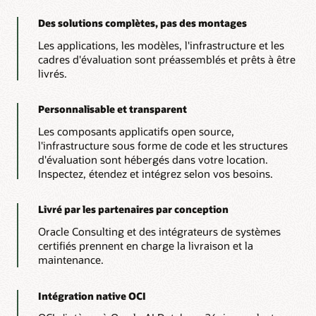
trois
étapes
Des solutions complètes, pas des montages
de
Les applications, les modèles, l'infrastructure et les
gauche
cadres d'évaluation sont préassemblés et prêts à être
à
livrés.
droite
sur
trois
Personnalisable et transparent
sections
verticales
Les composants applicatifs open source,
principales.
l'infrastructure sous forme de code et les structures
La
d'évaluation sont hébergés dans votre location.
section
Inspectez, étendez et intégrez selon vos besoins.
de
gauche,
Livré par les partenaires par conception
intitulée
« Oracle
Oracle Consulting et des intégrateurs de systèmes
Cloud
certifiés prennent en charge la livraison et la
Infrastructure »,
maintenance.
comporte
trois
Intégration native OCI
icônes
disposées