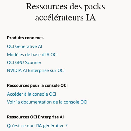
Ressources des packs
texte
descriptif
accélérateurs IA
indiquant
« Oracle
Cloud
Infrastructure
Produits connexes
fournit
une
OCI Generative AI
capacité
Modèles de base d'IA OCI
de
machine
OCI GPU Scanner
virtuelle
NVIDIA AI Enterprise sur OCI
sécurisée,
de
calcul
Ressources pour la console OCI
à
Accéder à la console OCI
faible
Voir la documentation de la console OCI
latence
et
génère
Ressources OCI Enterprise AI
des
Qu'est-ce que l'IA générative ?
workloads