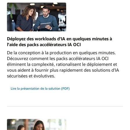
Déployez des workloads d'IA en quelques minutes à
l'aide des packs accélérateurs IA OCI
De la conception à la production en quelques minutes.
Découvrez comment les packs accélérateurs IA OCI
éliminent la complexité, rationalisent le déploiement et
vous aident à fournir plus rapidement des solutions d'IA
sécurisées et évolutives.
pour
Lire la présentation de la solution (PDF)
déployer
des
workloads
d'IA
en
quelques
minutes
à
l'aide
des
packs