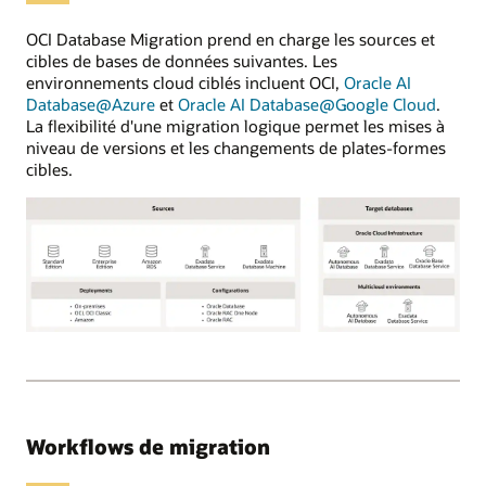
charge
peuvent
OCI Database Migration prend en charge les sources et
être
cibles de bases de données suivantes. Les
sur
environnements cloud ciblés incluent OCI,
Oracle AI
site,
Database@Azure
et
Oracle AI Database@Google Cloud
.
OCI
La flexibilité d'une migration logique permet les mises à
ou
niveau de versions et les changements de plates-formes
dans
cibles.
d'autres
fournisseurs
cloud.
En
utilisant
le
service
OCI
OCI
Database
Database
Migration,
Migration
les
prend
utilisateurs
en
Workflows de migration
enregistrent
charge
les
les