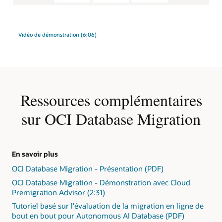
les
RAC
Le
erreurs
One
processus
résolues,
Node,
du
les
et
Vidéo de démonstration (6:06)
conseiller
données
Oracle
en
sont
RAC.
migration
d'abord
Les
comporte
chargées
plates-
cinq
via
formes
étapes.
Data
Ressources complémentaires
cibles
1 :
Pump,
peuvent
Identifier
et
sur OCI Database Migration
être
les
l'utilisateur
des
versions
a
bases
source
le
de
et
choix
données
En savoir plus
cible.
entre
Autonomous
OCI Database Migration - Présentation (PDF)
2 :
charger
AI
Identifier
la
OCI Database Migration - Démonstration avec Cloud
Databases,
les
cible
Premigration Advisor (2:31)
ATP
exceptions
via
et
Tutoriel basé sur l'évaluation de la migration en ligne de
sous
un
ADW
bout en bout pour Autonomous AI Database (PDF)
la
stockage