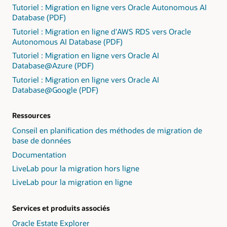
partagées
forme
Tutoriel : Migration en ligne vers Oracle Autonomous AI
intermédiaire
et
de
Database (PDF)
dans
dédiées,
"Action
Object
Tutoriel : Migration en ligne d'AWS RDS vers Oracle
et
requise",
Store
Autonomous AI Database (PDF)
constituer
"Révision
ou
des
Tutoriel : Migration en ligne vers Oracle AI
requise"
un
bases
Database@Azure (PDF)
et
lien
de
"Révision
Tutoriel : Migration en ligne vers Oracle AI
direct
données
suggérée".
Database@Google (PDF)
entre
co-
3 :
la
gérées,
Présenter
base
telles
Ressources
les
de
que
résultats,
Conseil en planification des méthodes de migration de
données
Base
y
base de données
source
Database
compris
et
Service
Documentation
le
la
sur
LiveLab pour la migration hors ligne
détail
base
VM,
des
de
LiveLab pour la migration en ligne
Bare
exceptions
données
Metal,
et
cible.
ou
Services et produits associés
les
Dans
Exadata
conseils
le
Oracle Estate Explorer
Cloud