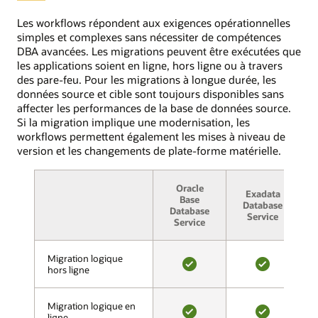
bases
versions
de
suivantes
Les workflows répondent aux exigences opérationnelles
données
de
simples et complexes sans nécessiter de compétences
source
la
DBA avancées. Les migrations peuvent être exécutées que
et
base
les applications soient en ligne, hors ligne ou à travers
cible
de
des pare-feu. Pour les migrations à longue durée, les
et
données
données source et cible sont toujours disponibles sans
choisissent
source
affecter les performances de la base de données source.
entre
Oracle :
Si la migration implique une modernisation, les
une
11g,
workflows permettent également les mises à niveau de
migration
12c,
version et les changements de plate-forme matérielle.
en
18c,
ligne
et
ou
Oracle
19c,
Exadata
A
hors
Base
éditions
Database
Database
ligne.
Service
Standard
Service
Dans
et
la
Enterprise.
phase
Migration logique
Migration logique
Ces
hors ligne
hors ligne
de
déploiements
OUI
OUI
validation,
peuvent
Cloud
se
Migration logique en
Migration logique en
Premigration
faire
ligne
ligne