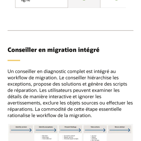
Advisor
OUI
OUI
sur
évalue
site,
la
sur
compatibilité
OCI
entre
ou
la
OCI
source
Classic,
et
Conseiller en migration intégré
ou
la
sur
cible,
Amazon
recherche
RDS.
Un conseiller en diagnostic complet est intégré au
le
Les
workflow de migration. Le conseiller hiérarchise les
contenu
configurations
exceptions, propose des solutions et génère des scripts
potentiellement
comprennent
de réparation. Les utilisateurs peuvent examiner les
problématique
des
détails de manière interactive et ignorer les
et
instances
avertissements, exclure les objets sources ou effectuer les
émet
de
réparations. La commodité de cette étape essentielle
des
base
rationalise le workflow de la migration.
recommandations.
de
Une
données
fois
standard,
toutes
Oracle