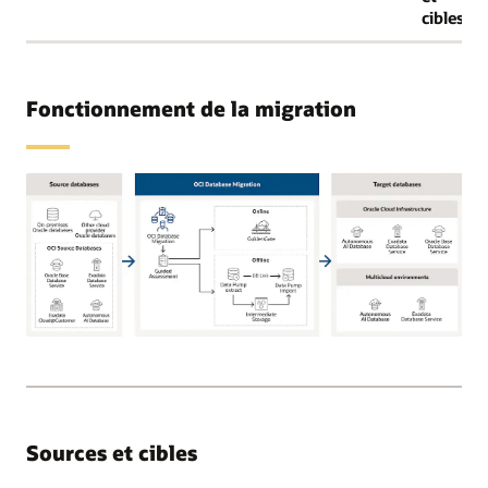
cibles
Fonctionnement de la migration
Les
bases
de
données
sources
Sources et cibles
prises
en