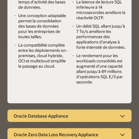
temps d'activité des bases
La latence de lecture SQL
de données.
inférieure à 14
microsecondes améliore la
Une conception adaptable
réactivité OLTP.
permet la consolidation
des bases de données
Un débit SQL allant jusqu’à
pour les entreprises de
7 To/s améliore les
toutes tailles.
performances des
applications d’analyse à
La compatibilité complète
forte intensité de données.
entre les déploiements on-
premises, cloud hybride,
Le rendement pour les
OCI et multicloud simplifie
workloads consolidés est
le passage au cloud.
augmenté d'une capacité
allant jusqu'à 89 millions
d'opérations SQL E/S par
seconde.
Oracle Database Appliance
Une petite plateforme simple et
optimisée pour Oracle AI Database
Oracle Zero Data Loss Recovery Appliance