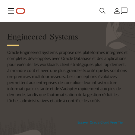
Menu
Pays
Engineered Systems
Oracle Engineered Systems propose des plateformes intégrées et
complètes développées avec Oracle Database et des applications
pour exécuter les workloads client stratégiques plus rapidement,
à moindre coût et avec une plus grande sécurité que les solutions
on-premises multifournisseurs. Les conceptions évolutives
permettent aux entreprises de consolider leur infrastructure
informatique existante et de s’adapter rapidement aux pics de
demande, tandis que l’automatisation de la gestion réduit les
tâches administratives et aide à contrôler les coûts.
Essayer Oracle Cloud Free Tier