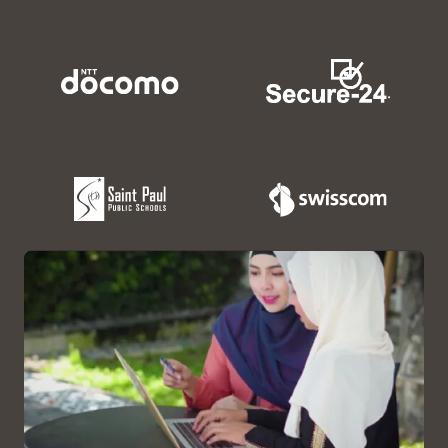
Solution complète
Infrastructure (OCI)
optimisée et étroitement
Caractéristiques
Matériel et logiciels pris en
intégrée
charge par Oracle
La protection continue
La capacité de
réduit la perte potentielle
sauvegardes complètes
de données à moins d’une
virtuelles allant de 2 Po à
seconde
plus de 200 Po permet de
protéger Oracle Database
Les récupérations à l’aide
à l'échelle de l'entreprise
de sauvegardes complètes
virtuelles des bases de
La validation des
données Oracle sont
sauvegardes garantit leur
jusqu’à
8 fois plus rapides
exactitude et décharge les
serveurs de bases de
L’automatisation permet
données
un déploiement rapide et
réduit le besoin de
La surveillance en temps
compétences
réel et le reporting
informatiques spécialisées
automatisé simplifient la
conformité en fournissant
Les récupérations
le dernier état de
automatisées réduisent les
récupérabilité pour toutes
tâches informatiques
les bases de données
manuelles jusqu’à 75 %
Oracle protégées