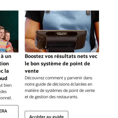
 à un
Boostez vos résultats nets vec
tion
le bon système de point de
c la
vente
oud
Découvrez comment y parvenir dans
notre guide de décisions éclairées en
ut bien
matière de systèmes de point de vente
 des
et de gestion des restaurants.
ionnel.
PERA
Accéder au guide