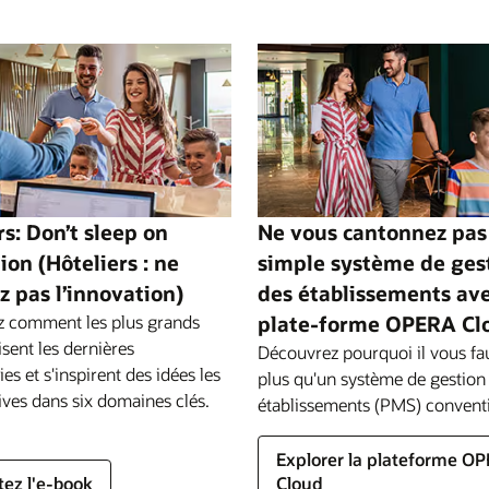
répond à vos objectifs informatiques.
Explorer le cloud hybride
es
ne
ts
rs: Don’t sleep on
Ne vous cantonnez pas
ps
ion (Hôteliers : ne
simple système de ges
z pas l’innovation)
des établissements ave
 comment les plus grands
plate-forme OPERA Cl
lisent les dernières
Découvrez pourquoi il vous fa
es et s'inspirent des idées les
plus qu'un système de gestion
ives dans six domaines clés.
établissements (PMS) convent
Explorer la plateforme O
tez l'e-book
Cloud