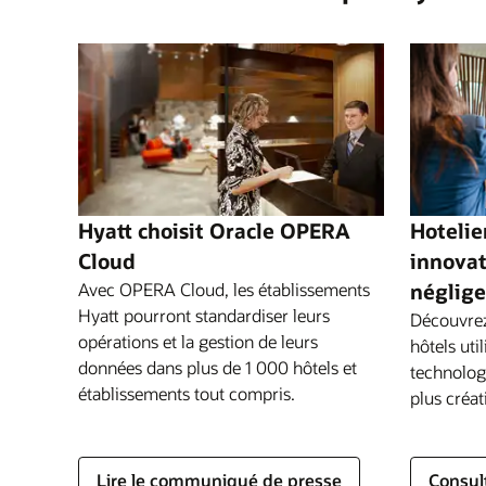
Analyses commerciales en temps réel
Des mesures de haut niveau jusqu’aux
transactions individuelles, toutes les donné
dont vous avez besoin pour prendre des
décisions éclairées sont disponibles dans u
solution simple d’utilisation et centrée sur
l’hôtellerie, qui permet la création de rappor
par établissement ou à l’échelle du groupe.
Hyatt choisit Oracle OPERA
Hotelie
Explorer les analyses commerciales en tem
Cloud
innovat
réel
Avec OPERA Cloud, les établissements
néglige
Hyatt pourront standardiser leurs
Découvrez
opérations et la gestion de leurs
hôtels uti
données dans plus de 1 000 hôtels et
technologi
établissements tout compris.
plus créat
Lire le communiqué de presse
Consul