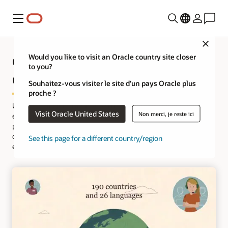
Menu
Close
Que sont les ressources humaines
Would you like to visit an Oracle country site closer
to you?
(RH) ?
Souhaitez-vous visiter le site d’un pays Oracle plus
proche ?
Un récent rapport d'analyse RH de Bloomberg a indiqué que les
Visit Oracle United States
Non merci, je reste ici
entreprises devraient avoir 1,4 membre à temps plein du
personnel RH pour 100 salariés. Le rapport indique que ce niveau
de talents RH est nécessaire pour recruter de nouveaux salariés
See this page for a different country/region
et répondre aux exigences organisationnelles d'une entreprise.