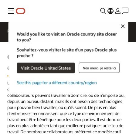
Menu
Close
Présentation
Would you like to visit an Oracle country site closer
to you?
Souhaitez-vous visiter le site d’un pays Oracle plus
Qu'est-ce qu'un personnel
proche ?
distribué ?
Visit Oracle United States
Non merci, je reste ici
See this page for a different country/region
Un personnel distribué est créé lorsque les collaborateurs d'une
organisation ne sont pas liés à un espace de travail physique. Les
collaborateurs peuvent travailler à domicile, ou de n'importe où,
depuis un bureau distant, mais ils ont besoin des technologies
pour pouvoir bien travailler, où qu'ils soient. De plus en plus
d'entreprises reconnaissent que ce type d'environnement de
travail peut être bénéfique pour les deux parties. Il est donc de
plus en plus adopté en tant que meilleure pratique sur le lieu de
travail. De nombreux collaborateurs préfèrent ce modèle car il