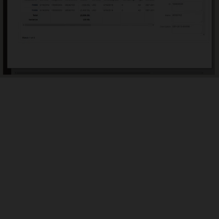
carts et les commentaires à leur sujet. Découvrez les
mances de l’entreprise par rapport aux politiques et aux
dures.
tifiez facilement les valeurs aberrantes
apports d’écart automatisés vous aident à concentrer votre
ie sur les rapprochements qui présentent des valeurs aberrantes,
itent des explications et ralentissent potentiellement la clôture
ière.
nissez un soutien à l’audit
férentiel de documents sécurisé garantit que les rapprochements
paraissent pas ou ne se perdent pas et offre une vérifiabilité
le. Les preuves des rapprochements sont auditées et enregistrées
l’application pour répondre à vos besoins de conformité.