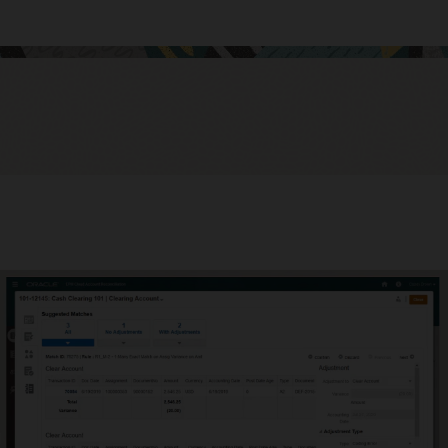
matisez les rapprochements intersociétés
rdez pas de temps à effectuer manuellement les rapprochements
cos ; les automatiser permet d’augmenter la précision et de gagner
mps.
uez et améliorez l’efficacité du cycle de clôture
rez l’efficacité du cycle de clôture avec des tableaux de bord
tionnels et de conformité. Identifiez les rapprochements ouverts,
ard, dus aujourd’hui ou prochainement, et consultez les détails