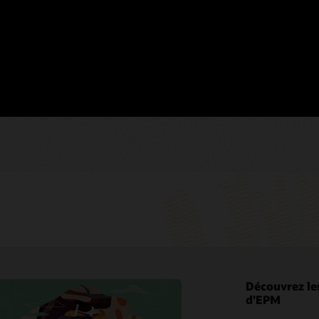
 pour que le service
matique.
 suite Oracle Cloud EPM que
pas fournir de scripts VB
Découvrez le
d’EPM
My Oracle Support