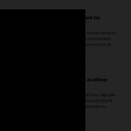
mentez votre précision en automatisant les
exes
ochements peut être à l’origine de la majorité du temps consacré
chement. Utilisez la mise en correspondance des transactions
rochement automatisé intelligent peut suggérer encore plus de
 bases.
e rapprochement dans EPM Cloud (4:38)
ments à votre système de clôture pour accélérer
fait partie du système Oracle Cloud EPM global, il ne s’agit pas
le est donc déjà intégrée à Financial Consolidation and Close et
 pas nécessaire de perdre du temps à déplacer ses données ou
processus de rapprochement des comptes (3:15)