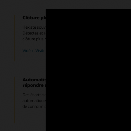
Clôture plus rapide grâce à l’automatisation d
Il existe souvent de nombreux comptes à solde nul, à faible act
Détectez et rapprochez automatiquement ces comptes à faib
clôture plus rapide.
Vidéo : Visite guidée de Account Reconciliation dans Oracle 
Automatiser les écritures de journaux pour réso
répondre aux besoins en matière de conformité
Des écarts se produisent, et pour ceux que vous jugez appro
automatiquement des écritures de journal pour les résoudre
de conformité, accélérer le processus et maintenir l’exactitud