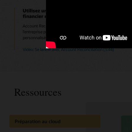
Utilisez une solution, et non une boîte à outils,
financier n’ait pas à dépendre du service infor
Account Reconciliation est une solution qui fait partie de la
l’entreprise peut configurer ; le service informatique ne doit 
personnalisés ni de code personnalisé.
Vidéo: Se lancer avec Account Reconciliation (3:44)
Ressources
Préparation au cloud