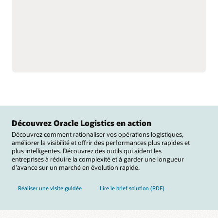
mieux comprendre le
main-d’œuvre et gagnez
stock total.
en précision grâce à une
Prenez en charge
plus grande visibilité sur
l’exécution omnicanale et
les activités des effectifs.
complexe des
Automatisez les
commandes, notamment
opérations d’entrepôt
le cross-docking et
grâce à des intégrations
l’allocation en flux continu,
avec des équipements de
et réalisez des services à
manutention, notamment
valeur ajoutée, tels que
des robots mobiles
l’étiquetage, le balisage et
autonomes, des véhicules
la constitution de kits.
à guidage automatique,
Réduisez les ruptures de
des convoyeurs, des
stock de matières
systèmes de tri, des
premières qui perturbent
carrousels et des balances.
Découvrez Oracle Logistics en action
la fabrication et suivez les
Découvrez comment rationaliser vos opérations logistiques,
améliorer la visibilité et offrir des performances plus rapides et
plus intelligentes. Découvrez des outils qui aident les
entreprises à réduire la complexité et à garder une longueur
d’avance sur un marché en évolution rapide.
Réaliser une visite guidée
Lire le brief solution (PDF)