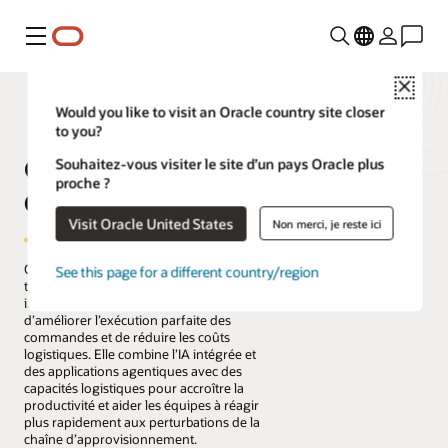
Menu
Close
Would you like to visit an Oracle country site closer
to you?
Oracle Fusion
Souhaitez-vous visiter le site d’un pays Oracle plus
proche ?
Cloud Logistics
Visit Oracle United States
Non merci, je reste ici
Oracle Fusion Cloud Logistics gère le
See this page for a different country/region
transport de fret, le commerce
international et la distribution afin
d’améliorer l’exécution parfaite des
commandes et de réduire les coûts
logistiques. Elle combine l’IA intégrée et
des applications agentiques avec des
capacités logistiques pour accroître la
productivité et aider les équipes à réagir
plus rapidement aux perturbations de la
chaîne d’approvisionnement.