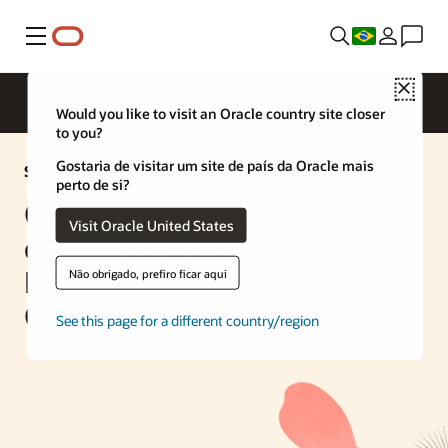
Menu
Close
Would you like to visit an Oracle country site closer
to you?
Gostaria de visitar um site de país da Oracle mais
Solução de IA
perto de si?
Crie um mecanismo de
Visit Oracle United States
chatbot de IA com o Oracle
Database 23ai e a OCI
Não obrigado, prefiro ficar aqui
Generative AI
See this page for a different country/region