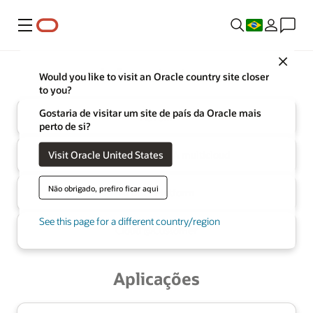
Menu
Close
Oracle
Infraestrutura
Would you like to visit an Oracle country site closer
to you?
Gostaria de visitar um site de país da Oracle mais
Nuvem
perto de si?
Visit Oracle United States
Banco de dados de IA
multicloud
Não obrigado, prefiro ficar aqui
AI Data
Platform
See this page for a different country/region
Cloud @
Customer
Aplicações