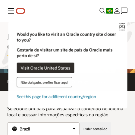
Menu
Close
Política de Privacidade Geral da
Would you like to visit an Oracle country site closer
to you?
Oracle
Gostaria de visitar um site de país da Oracle mais
perto de si?
Visit Oracle United States
Privacidade
Terms of Use
Copyright
Não obrigado, prefiro ficar aqui
See this page for a different country/region
Selecione um país para visualizar o conteúdo no idioma
local e acessar informações específicas da região.
Exibir conteúdo