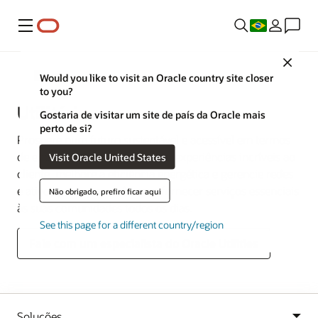
Menu
Close
Indústrias
Would you like to visit an Oracle country site closer
to you?
Utilitários
Gostaria de visitar um site de país da Oracle mais
perto de si?
Prospere num futuro sustentável e acessível em termos
de energia e água. Proporcione experiências incríveis ao
Visit Oracle United States
cliente, melhore a eficiência energética e gerencie redes
e ativos para que você possa fornecer serviços essenciais
Não obrigado, prefiro ficar aqui
às suas comunidades todos os dias.
See this page for a different country/region
Fale com um especialista do Oracle Utilities