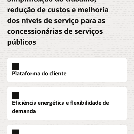
redução de custos e melhoria
dos níveis de serviço para as
concessionárias de serviços
públicos
Plataforma do cliente
Personalize o engajamento dos clientes
Use análises preditivas, automação e mensagens
Eficiência energética e flexibilidade de
personalizadas para ajudar a melhorar a jornada
demanda
do cliente em uma interface simples que conecta
os clientes aos programas certos, simplifica o
autoatendimento e aumenta a satisfação.
Atinja as metas de gestão da demanda e descarbonização
Utilize IA e ciência comportamental para ajudar a