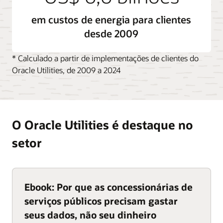
Explore o gerenciamento de capital humano
em custos de energia para clientes
desde 2009
Aproveite a nuvem em todos os seus sistemas
Migre aplicações para a nuvem para ajudar a
reduzir custos e aumentar a produtividade.
* Calculado a partir de implementações de clientes do
Analise recursos de energia renovável, o clima, a
Oracle Utilities, de 2009 a 2024
oferta e a demanda com maior precisão e poder
de computação extremamente rápido.
Descubra a Oracle Cloud Infrastructure
O Oracle Utilities é destaque no
setor
Ebook: Por que as concessionárias de
serviços públicos precisam gastar
seus dados, não seu dinheiro