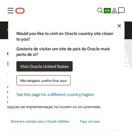
Menu
Close
Visão geral
Soluções
Innovation Lab
Would you like to visit an Oracle country site closer
to you?
Gostaria de visitar um site de país da Oracle mais
Gerenciamento de ativos e
perto de si?
trabalho para serviços públicos
Visit Oracle United States
Não obrigado, prefiro ficar aqui
Aumente a eficiência da manutenção, preveja e evite problemas,
estenda a vida útil dos ativos e reduza custos em todos os seus
See this page for a different country/region
ativos. O Work and Asset Management suporta todo o ciclo de vida
do ativo, acelera o trabalho com visualizações amigáveis e oferece
opções de implementação na nuvem ou on-premises.
Entre em contato com o Oracle Utilities
Faça um tour