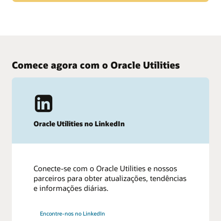
Conheça as novidades da versão mais recente
Revise o material de preparação para a nuvem e fique por
dentro das novidades no Work and Asset Management e
planeje-se para as atualizações futuras.
Comece agora com o Oracle Utilities
Conheça as novidades no Work and Asset Management
Oracle Utilities no LinkedIn
Conecte-se com o Oracle Utilities e nossos
parceiros para obter atualizações, tendências
e informações diárias.
Encontre-nos no LinkedIn