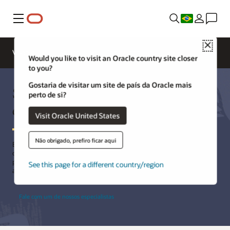
Menu
Close
Visão geral
Soluções
Innovation Lab
Would you like to visit an Oracle country site closer
to you?
Gostaria de visitar um site de país da Oracle mais
Serviços Profissionais de Energia
perto de si?
e Água (Serviços Públicos)
Visit Oracle United States
Não obrigado, prefiro ficar aqui
Energia e água são a nossa especialidade. Fornecemos
conhecimento especializado, experiência e habilidades técnicas
para entregar soluções completas, permitindo que sua equipe
See this page for a different country/region
aproveite ao máximo nossa plataforma e nossas aplicações.
Fale com um de nossos especialistas