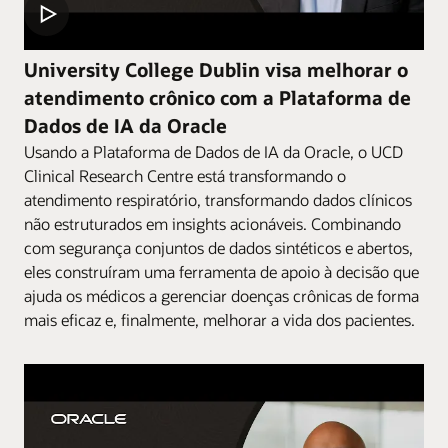
University College Dublin visa melhorar o
atendimento crônico com a Plataforma de
Dados de IA da Oracle
Usando a Plataforma de Dados de IA da Oracle, o UCD
Clinical Research Centre está transformando o
atendimento respiratório, transformando dados clínicos
não estruturados em insights acionáveis. Combinando
com segurança conjuntos de dados sintéticos e abertos,
eles construíram uma ferramenta de apoio à decisão que
ajuda os médicos a gerenciar doenças crônicas de forma
mais eficaz e, finalmente, melhorar a vida dos pacientes.