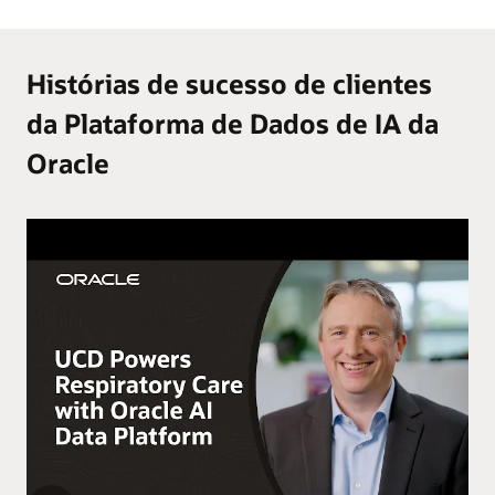
Histórias de sucesso de clientes
da Plataforma de Dados de IA da
Oracle