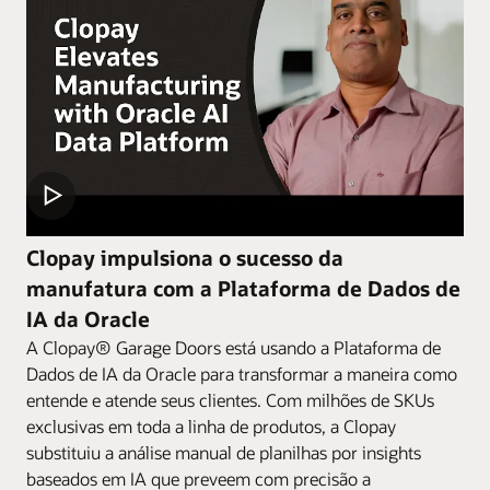
Clopay impulsiona o sucesso da
manufatura com a Plataforma de Dados de
IA da Oracle
A Clopay® Garage Doors está usando a Plataforma de
Dados de IA da Oracle para transformar a maneira como
entende e atende seus clientes. Com milhões de SKUs
exclusivas em toda a linha de produtos, a Clopay
substituiu a análise manual de planilhas por insights
baseados em IA que preveem com precisão a