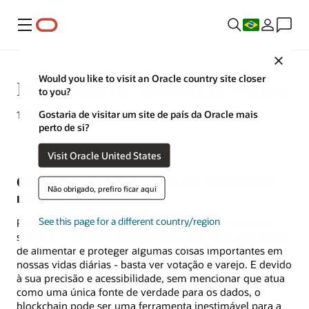
Menu
Close
Would you like to visit an Oracle country site closer
Blockchain na Assistência Médica
to you?
Gostaria de visitar um site de país da Oracle mais
13 de julho de 2023
perto de si?
Visit Oracle United States
Casos de uso: blockchain em assistência
Não obrigado, prefiro ficar aqui
médica
See this page for a different country/region
Para entender o estado atual do
blockchain
na área da
saúde, é importante perceber a capacidade do blockchain
de alimentar e proteger algumas coisas importantes em
nossas vidas diárias - basta ver votação e varejo. E devido
à sua precisão e acessibilidade, sem mencionar que atua
como uma única fonte de verdade para os dados, o
blockchain pode ser uma ferramenta inestimável para a