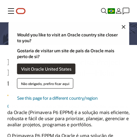
Menu
Close
Would you like to visit an Oracle country site closer
to you?
Gostaria de visitar um site de país da Oracle mais
perto de si?
Primavera P6 Enterprise Project
Visit Oracle United States
Portfolio Management—Ficha
técnica
Não obrigado, prefiro ficar aqui
See this page for a different country/region
O Primavera P6 Enterprise Project Portfolio Management
da Oracle (Primavera P6 EPPM) é a solução mais eficiente,
robusta e fácil de usar para priorizar, planejar, gerenciar e
avaliar projetos, programas e portfólios.
O Primavera P6 EPPM da Oracle é uma solução de