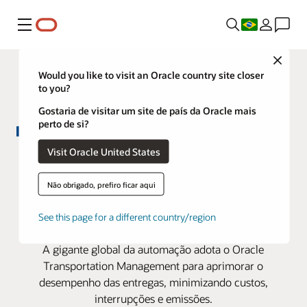
Menu
Close
Would you like to visit an Oracle country site closer
to you?
Gostaria de visitar um site de país da Oracle mais
perto de si?
A Emerson melhora a capacidade
Visit Oracle United States
de resposta e visibilidade na
Não obrigado, prefiro ficar aqui
cadeia de suprimentos com a
See this page for a different country/region
Oracle Cloud
A gigante global da automação adota o Oracle
Transportation Management para aprimorar o
desempenho das entregas, minimizando custos,
interrupções e emissões.