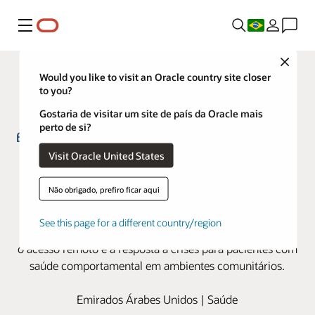
Menu
Close
Would you like to visit an Oracle country site closer
to you?
Gostaria de visitar um site de país da Oracle mais
perto de si?
Visit Oracle United States
Emirates Health Services
Community Psychiatry usa o
Não obrigado, prefiro ficar aqui
Oracle Health Foundation EHR
See this page for a different country/region
A Oracle Health Foundation EHR agiliza o atendimento,
o acesso remoto e a resposta a crises para pacientes com
saúde comportamental em ambientes comunitários.
Emirados Árabes Unidos | Saúde