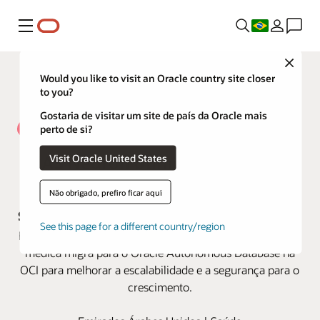
Menu
Close
Would you like to visit an Oracle country site closer
to you?
Gostaria de visitar um site de país da Oracle mais
perto de si?
Visit Oracle United States
NAS Neuron otimiza a eficiência
para garantir excelência em
Não obrigado, prefiro ficar aqui
serviços e sua expansão com a OCI
See this page for a different country/region
Empresa líder em tecnologia de benefícios de assistência
médica migra para o Oracle Autonomous Database na
OCI para melhorar a escalabilidade e a segurança para o
crescimento.