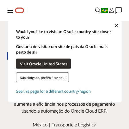
Menu
Close
Would you like to visit an Oracle country site closer
to you?
Gostaria de visitar um site de país da Oracle mais
perto de si?
Visit Oracle United States
Paquetexpress reduz o tempo de
fechamento contábil em 85% com
Não obrigado, prefiro ficar aqui
o Oracle Cloud ERP
See this page for a different country/region
Empresa mexicana de entrega expressa e transporte
aumenta a eficiência nos processos de pagamento
usando a automação do Oracle Cloud ERP.
México | Transporte e Logística