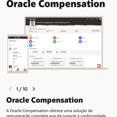
Oracle Compensation
previous
next
1
/
10
slide
slide
Oracle Compensation
M
a
A Oracle Compensation oferece uma solução de
remuneração completa que dá suporte à conformidade,