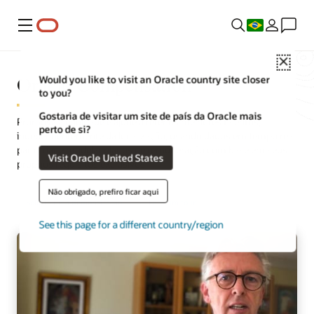
Menu
Close
Oracle Compensation
Would you like to visit an Oracle country site closer
to you?
Gostaria de visitar um site de país da Oracle mais
Promova a equidade e ajude a reter os melhores talentos,
perto de si?
independentemente da localização, usando dados em tempo real
para criar e modelar planos de remuneração com base em seus
Visit Oracle United States
próprios requisitos exclusivos.
Não obrigado, prefiro ficar aqui
Solicite uma demonstração
Faça um tour
See this page for a different country/region