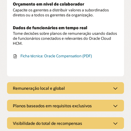
Orçamento em nível de colaborador
Capacite os gerentes a distribuir valores a subordinados
diretos ou a todos os gerentes da organização.
Dados de funcionários em tempo real
Tome decisões sobre planos de remuneração usando dados
de funcionários conectados e relevantes do Oracle Cloud
HCM.
Ficha técnica: Oracle Compensation (PDF)
Remuneração local e global
Remuneração local e global
Planos baseados em requisitos exclusivos
Alocação local e global
Aloque e gerencie vários tipos de remuneração, como
Planos baseados em requisitos
salário, bônus e estoque para colaboradores,
exclusivos
independentemente de sua localização.
Visibilidade do total de recompensas
Elegibilidade de plano flexível