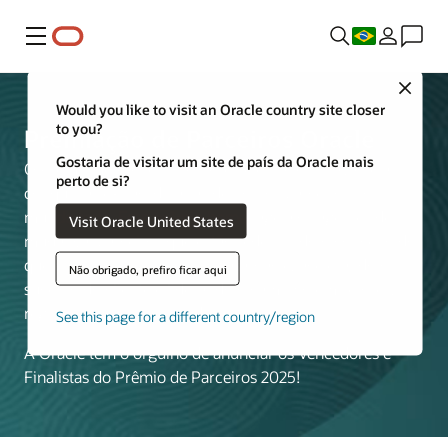
Menu
Close
Would you like to visit an Oracle country site closer
to you?
Premiação de Parceiros Oracle
Gostaria de visitar um site de país da Oracle mais
O Prêmio de Parceiros Oracle celebra a inovação e as
perto de si?
conquistas extraordinárias de nossos parceiros no
mundo todo. Esse prêmio homenageia os agentes de
Visit Oracle United States
mudança: parceiros que estão redefinindo o conceito do
que é possível com tecnologias Oracle, acelerando o
Não obrigado, prefiro ficar aqui
sucesso do cliente e liderando o caminho em setores,
regiões e soluções inovadoras.
See this page for a different country/region
A Oracle tem o orgulho de anunciar os Vencedores e
Finalistas do Prêmio de Parceiros 2025!