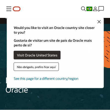
Menu
Distribuição de Produtos Oracle
Close
Would you like to visit an Oracle country site closer
to you?
Gostaria de visitar um site de país da Oracle mais
perto de si?
Visit Oracle United States
Não obrigado, prefiro ficar aqui
Distribuição de Produtos
See this page for a different country/region
Oracle