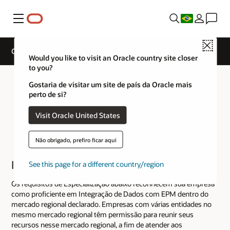
Menu
Close
Cloud Service Track Expertise
Would you like to visit an Oracle country site closer
to you?
Gostaria de visitar um site de país da Oracle mais
perto de si?
Visit Oracle United States
Não obrigado, prefiro ficar aqui
Integração de Dados
See this page for a different country/region
Os requisitos de Especialização abaixo reconhecem sua empresa
como proficiente em Integração de Dados com EPM dentro do
mercado regional declarado. Empresas com várias entidades no
mesmo mercado regional têm permissão para reunir seus
recursos nesse mercado regional, a fim de atender aos