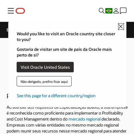
Menu
Close
Especialização em Cloud Service Track
Would you like to visit an Oracle country site closer
to you?
Gostaria de visitar um site de país da Oracle mais
perto de si?
Visit Oracle United States
Não obrigado, prefiro ficar aqui
Profitability and Cost Management
See this page for a different country/region
Ao atender aos requisitos de Especialização abaixo, a sua empresa
é reconhecida como proficiente para implementar o Profitability
and Cost Management dentro do
mercado regional
declarado.
Empresas com várias entidades no mesmo mercado regional
podem reunir seus recursos nesse mercado regional para atender