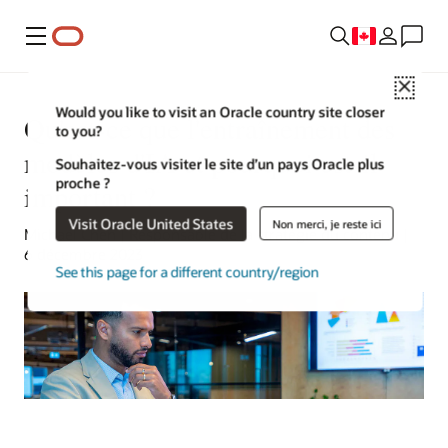
Menu
Close
Would you like to visit an Oracle country site closer
Qu'est-ce que l'entraînement des
to you?
modèles d'IA et pourquoi est-il
Souhaitez-vous visiter le site d’un pays Oracle plus
proche ?
important ?
Visit Oracle United States
Non merci, je reste ici
Michael Chen | Responsable de la stratégie du contenu |
6 décembre 2023
See this page for a different country/region