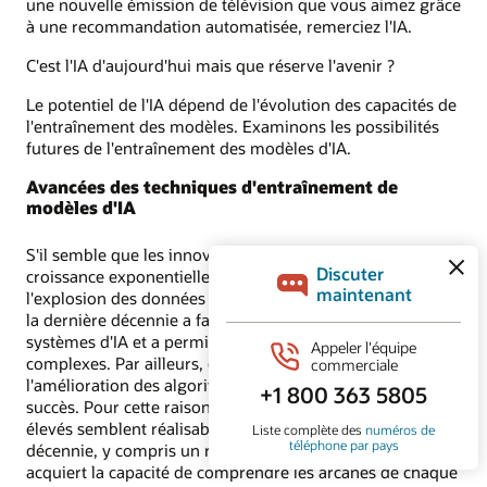
une nouvelle émission de télévision que vous aimez grâce
à une recommandation automatisée, remerciez l'IA.
C'est l'IA d'aujourd'hui mais que réserve l'avenir ?
Le potentiel de l'IA dépend de l'évolution des capacités de
l'entraînement des modèles. Examinons les possibilités
futures de l'entraînement des modèles d'IA.
Avancées des techniques d'entraînement de
modèles d'IA
S'il semble que les innovations de l'IA aient connu une
croissance exponentielle, il y a une bonne raison à cela :
l'explosion des données et de la connectivité au cours de
la dernière décennie a facilité l'entraînement des
systèmes d'IA et a permis la réalisation de modèles
complexes. Par ailleurs, de nouveaux algorithmes et
l'amélioration des algorithmes existants contribuent au
succès. Pour cette raison, un certain nombre d'objectifs
élevés semblent réalisables au cours de la prochaine
décennie, y compris un raisonnement approfondi, où l'IA
acquiert la capacité de comprendre les arcanes de chaque