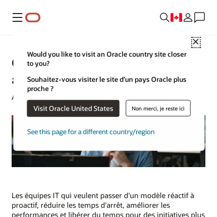
Menu
Close
Would you like to visit an Oracle country site closer
Qu’est-ce que l’AIOps ? Un
to you?
aperçu
Souhaitez-vous visiter le site d’un pays Oracle plus
proche ?
Alan Zeichick | Senior Writer | 4 novembre 2025
Visit Oracle United States
Non merci, je reste ici
See this page for a different country/region
Les équipes IT qui veulent passer d'un modèle réactif à
proactif, réduire les temps d'arrêt, améliorer les
performances et libérer du temps pour des initiatives plus