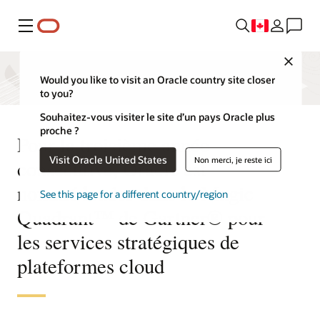
Menu
Close
Would you like to visit an Oracle country site closer
to you?
Souhaitez-vous visiter le site d’un pays Oracle plus
proche ?
Pour la troisième année
Visit Oracle United States
Non merci, je reste ici
consécutive, Oracle est
nommé leader dans le Magic
See this page for a different country/region
Quadrant™ de Gartner® pour
les services stratégiques de
plateformes cloud