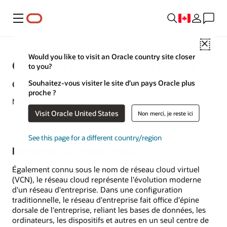
Menu
Close
Would you like to visit an Oracle country site closer
Qu'est-ce que la mise en réseau
to you?
cloud ?
Souhaitez-vous visiter le site d’un pays Oracle plus
proche ?
Michael Chen | Content Strategist | 25 février 2021
Visit Oracle United States
Non merci, je reste ici
See this page for a different country/region
Définition du réseau cloud
Également connu sous le nom de réseau cloud virtuel
(VCN), le réseau cloud représente l'évolution moderne
d'un réseau d'entreprise. Dans une configuration
traditionnelle, le réseau d'entreprise fait office d'épine
dorsale de l'entreprise, reliant les bases de données, les
ordinateurs, les dispositifs et autres en un seul centre de