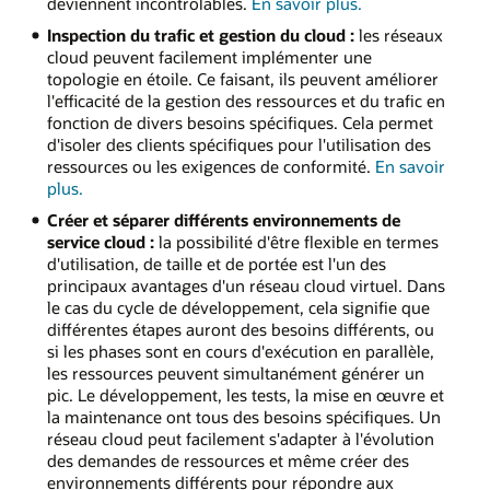
sur
deviennent incontrôlables.
En savoir plus
.
l'automatisation
Inspection du trafic et gestion du cloud :
les réseaux
de
cloud peuvent facilement implémenter une
la
topologie en étoile. Ce faisant, ils peuvent améliorer
sécurité
l'efficacité de la gestion des ressources et du trafic en
réseau
fonction de divers besoins spécifiques. Cela permet
d'isoler des clients spécifiques pour l'utilisation des
ressources ou les exigences de conformité.
En savoir
sur
plus
.
l'inspection
Créer et séparer différents environnements de
du
service cloud :
la possibilité d'être flexible en termes
trafic
d'utilisation, de taille et de portée est l'un des
et
principaux avantages d'un réseau cloud virtuel. Dans
la
le cas du cycle de développement, cela signifie que
gestion
différentes étapes auront des besoins différents, ou
du
si les phases sont en cours d'exécution en parallèle,
cloud
les ressources peuvent simultanément générer un
pic. Le développement, les tests, la mise en œuvre et
la maintenance ont tous des besoins spécifiques. Un
réseau cloud peut facilement s'adapter à l'évolution
des demandes de ressources et même créer des
environnements différents pour répondre aux