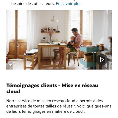
sur
besoins des utilisateurs.
En savoir plus
.
la
création
et
la
séparation
des
différents
environnements
Play
de
service
cloud
Video
Témoignages clients - Mise en réseau
cloud
Notre service de mise en réseau cloud a permis à des
entreprises de toutes tailles de réussir. Voici quelques-uns
de leurs témoignages en matière de cloud :