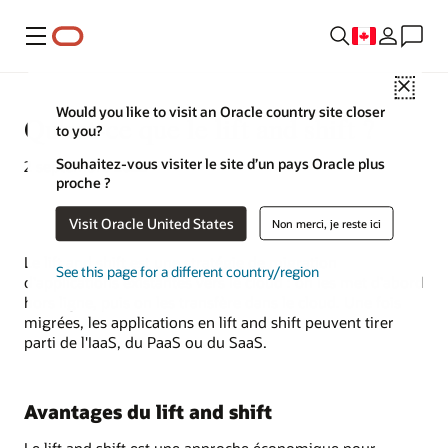
Menu
Close
Would you like to visit an Oracle country site closer
Qu'est-ce que le lift and shift ?
to you?
Souhaitez-vous visiter le site d’un pays Oracle plus
2 septembre 2022
proche ?
Visit Oracle United States
Non merci, je reste ici
Le lift and shift est une stratégie de migration
See this page for a different country/region
d'applications existantes vers le cloud : on les met d'abord
hors ligne, puis on les transfère dans le cloud. Une fois
migrées, les applications en lift and shift peuvent tirer
parti de l'IaaS, du PaaS ou du SaaS.
Avantages du lift and shift
Le lift and shift est une approche économique pour