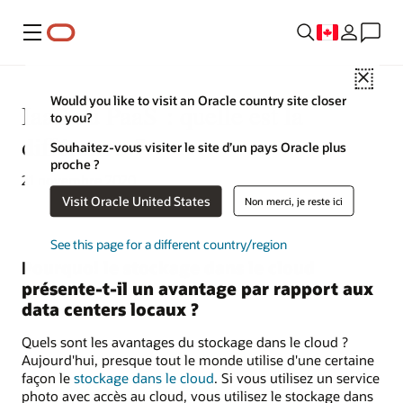
Menu
Close
Would you like to visit an Oracle country site closer
IaaS ou PaaS : quelle est la
to you?
différence ?
Souhaitez-vous visiter le site d’un pays Oracle plus
proche ?
21 novembre 2020
Visit Oracle United States
Non merci, je reste ici
See this page for a different country/region
Pourquoi le stockage dans le cloud
présente-t-il un avantage par rapport aux
data centers locaux ?
Quels sont les avantages du stockage dans le cloud ?
Aujourd'hui, presque tout le monde utilise d'une certaine
façon le
stockage dans le cloud
. Si vous utilisez un service
photo avec accès au cloud, vous utilisez le stockage dans