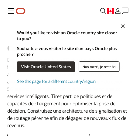
Menu
Close
Communications
Would you like to visit an Oracle country site closer
to you?
Cœur de réseau 5G
Souhaitez-vous visiter le site d’un pays Oracle plus
proche ?
Déployez une technologie 5G cloud native fiable qui
Visit Oracle United States
intègre de manière fluide le réseau de signalisation aux
Non merci, je reste ici
applications B/OSS. Exploitez une automatisation
avancée et des analyses en temps réel au sein du cœur
See this page for a different country/region
5G autonome afin de lancer rapidement de nouveaux
services intelligents. Tirez parti de politiques et de
capacités de chargement pour optimiser la prise de
décision. Construisez une architecture de signalisation et
de routage pérenne afin de dégager de nouveaux flux de
revenus.