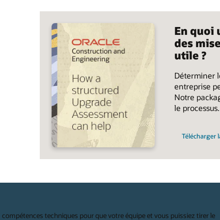
En quoi 
des mise
utile ?
Déterminer l
entreprise p
Notre packag
le processus.
Télécharger l
 compétences techniques pour que votre équipe et vous puissiez tirer le