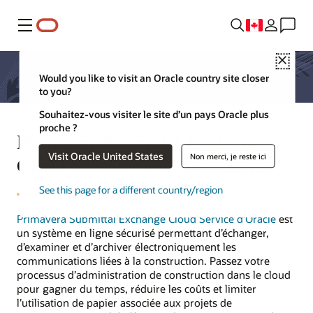
Menu
Close
Would you like to visit an Oracle country site closer
to you?
Souhaitez-vous visiter le site d’un pays Oracle plus
proche ?
Primavera Submittal Exchange
Visit Oracle United States
Non merci, je reste ici
Cloud Service : Fiche technique
See this page for a different country/region
Primavera Submittal Exchange Cloud Service d’Oracle
est
un système en ligne sécurisé permettant d’échanger,
d’examiner et d’archiver électroniquement les
communications liées à la construction. Passez votre
processus d’administration de construction dans le cloud
pour gagner du temps, réduire les coûts et limiter
l’utilisation de papier associée aux projets de