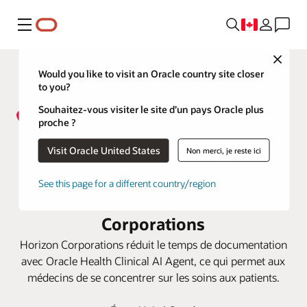
Menu
Close
Would you like to visit an Oracle country site closer
to you?
Souhaitez-vous visiter le site d’un pays Oracle plus
proche ?
Oracle Health Clinical AI Agent
Visit Oracle United States
Non merci, je reste ici
aide à transformer la
See this page for a different country/region
documentation pour Horizon
Corporations
Horizon Corporations réduit le temps de documentation
avec Oracle Health Clinical AI Agent, ce qui permet aux
médecins de se concentrer sur les soins aux patients.