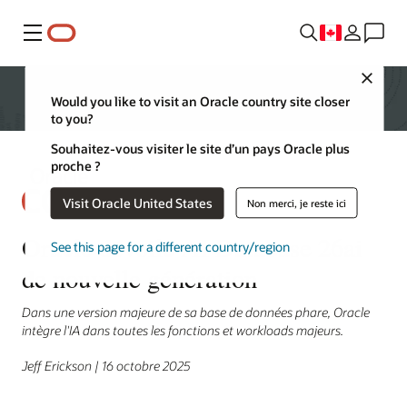
Menu
Close
Would you like to visit an Oracle country site closer
to you?
Souhaitez-vous visiter le site d’un pays Oracle plus
proche ?
Visit Oracle United States
Non merci, je reste ici
Oracle dévoile AI Database 26ai
See this page for a different country/region
de nouvelle génération
Dans une version majeure de sa base de données phare, Oracle
intègre l'IA dans toutes les fonctions et workloads majeurs.
Jeff Erickson | 16 octobre 2025