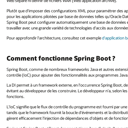
Web séparé ni définir de fichiers WAR (Web application archive).
Plutôt que d'imposer des configurations XML pour paramétrer des appli
pour les applications pilotées par base de données telles qu'Oracle Da
Spring Boot peut configurer automatiquement une base de données e
travailler avec une grande variété de technologies d'accès aux donnée
Pour approfondir l'architecture, consultez cet exemple
d'application 
Comment fonctionne Spring Boot ?
Spring Boot, comme de nombreux frameworks Java et autres extensions,
contrôle (IoC) pour ajouter des fonctionnalités aux programmes Java
La DI permet à un framework externe, en l'occurrence Spring Boot, de f
évitant au développeur de les construire. Le développeur n'a, selon les 
fonctions.
L'IoC signifie que le flux de contrôle du programme est fourni par une 
tandis que le framework fournit la boucle d'événements et la distrib
gèrent efficacement l'injection de dépendances d'objets et de fonction