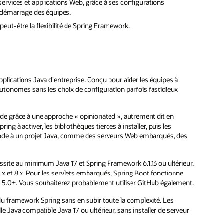
roservices et applications Web, grâce à ses configurations
e démarrage des équipes.
 peut-être la flexibilité de Spring Framework.
plications Java d'entreprise. Conçu pour aider les équipes à
utonomes sans les choix de configuration parfois fastidieux
fluide grâce à une approche « opinionated », autrement dit en
ing à activer, les bibliothèques tierces à installer, puis les
 code à un projet Java, comme des serveurs Web embarqués, des
essite au minimum Java 17 et Spring Framework 6.1.13 ou ultérieur.
7.x et 8.x. Pour les servlets embarqués, Spring Boot fonctionne
t 5.0+. Vous souhaiterez probablement utiliser GitHub également.
u framework Spring sans en subir toute la complexité. Les
e Java compatible Java 17 ou ultérieur, sans installer de serveur