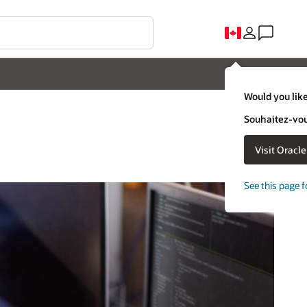
Would you like
Souhaitez-vous
Visit Oracl
See this page f