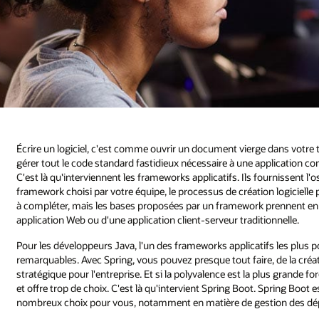
Écrire un logiciel, c'est comme ouvrir un document vierge dans votr
gérer tout le code standard fastidieux nécessaire à une application co
C'est là qu'interviennent les frameworks applicatifs. Ils fournissent l'o
framework choisi par votre équipe, le processus de création logiciel
à compléter, mais les bases proposées par un framework prennent en ch
application Web ou d'une application client-serveur traditionnelle.
Pour les développeurs Java, l'un des frameworks applicatifs les plus pop
remarquables. Avec Spring, vous pouvez presque tout faire, de la cré
stratégique pour l'entreprise. Et si la polyvalence est la plus grande fo
et offre trop de choix. C'est là qu'intervient Spring Boot. Spring Boot e
nombreux choix pour vous, notamment en matière de gestion des dép