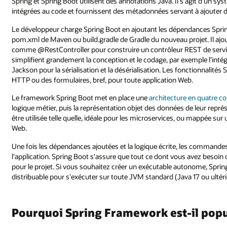
Spring et Spring Boot utilisent des annotations Java. Il s'agit d'un s
intégrées au code et fournissent des métadonnées servant à ajouter d
Le développeur charge Spring Boot en ajoutant les dépendances Spring
pom.xml de Maven ou build.gradle de Gradle du nouveau projet. Il ajo
comme @RestController pour construire un contrôleur REST de serv
simplifient grandement la conception et le codage, par exemple l'in
Jackson pour la sérialisation et la désérialisation. Les fonctionnalités 
HTTP ou des formulaires, bref, pour toute application Web.
Le framework Spring Boot met en place une
architecture en quatre c
logique métier, puis la représentation objet des données de leur repré
être utilisée telle quelle, idéale pour les microservices, ou mappée s
Web.
Une fois les dépendances ajoutées et la logique écrite, les command
l'application. Spring Boot s'assure que tout ce dont vous avez besoin
pour le projet. Si vous souhaitez créer un exécutable autonome, Spr
distribuable pour s'exécuter sur toute JVM standard (Java 17 ou ult
Pourquoi Spring Framework est-il popu