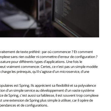
e traitement de texte préféré : par où commencer ? Et comment
mplexe sans rien oublier ni commettre d'erreur de configuration ?
ssature pour différents types d'applications. Une fois le
le peut vraiment commencer. Certes, ce n'est pas un simple modèle
arge les prérequis, qu'il s'agisse d'un microservice, d'une
ulaires est Spring. Ils apprécient sa flexibilité et sa polyvalence
ation d'un simple service au développement d'un vaste système
rce de Spring, c'est aussi sa faiblesse, il est souvent trop complexe
st une extension de Spring plus simple à utiliser, car il opère de
endances et de configurations.