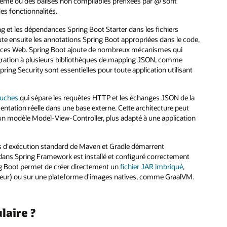
ystème où des balises non compilables préfixées par @ sont
es fonctionnalités.
 et les dépendances Spring Boot Starter dans les fichiers
ute ensuite les annotations Spring Boot appropriées dans le code,
ices Web. Spring Boot ajoute de nombreux mécanismes qui
tégration à plusieurs bibliothèques de mapping JSON, comme
Spring Security sont essentielles pour toute application utilisant
ouches
qui sépare les requêtes HTTP et les échanges JSON de la
sentation réelle dans une base externe. Cette architecture peut
ur un modèle Model-View-Controller, plus adapté à une application
es d'exécution standard de Maven et Gradle démarrent
 dans Spring Framework est installé et configuré correctement
ing Boot permet de créer directement un
fichier JAR imbriqué
,
érieur) ou sur une plateforme d'images natives, comme GraalVM.
laire ?