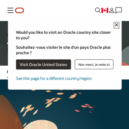
Menu
Close
Oracle Developer Center
Would you like to visit an Oracle country site closer
to you?
Souhaitez-vous visiter le site d’un pays Oracle plus
Ressources pour les développeurs – Discover. Apprenez. Créer.
proche ?
Visit Oracle United States
Non merci, je reste ici
IA
Aller à :
Actualités
IA
Langages
Solutions
Technolog
See this page for a different country/region