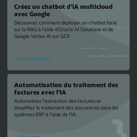
Oracle
AI
Créez un chatbot d'IA multicloud
Database
avec Google
Découvrez comment déployer un chatbot basé
sur la RAG à l'aide d'Oracle AI Database et de
Google Vertex AI sur GCP.
pour
Consultez la solution
créer
un
chatbot
d'IA
multicloud
avec
Google
Automatisation du traitement des
factures avec l'IA
Automatisez l'extraction des factures et
simplifiez le traitement des documents dans les
systèmes ERP à l'aide de l'IA.
pour
Voir la solution
Oracle