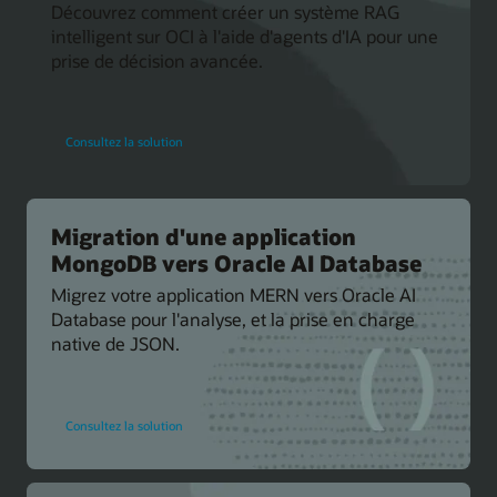
Découvrez comment créer un système RAG
intelligent sur OCI à l'aide d'agents d'IA pour une
prise de décision avancée.
pour
Consultez la solution
créer
une
solution
RAG
multiagent
sur
OCI
Migration d'une application
MongoDB vers Oracle AI Database
Migrez votre application MERN vers Oracle AI
Database pour l'analyse, et la prise en charge
native de JSON.
pour
Consultez la solution
migrer
une
application
MongoDB
vers