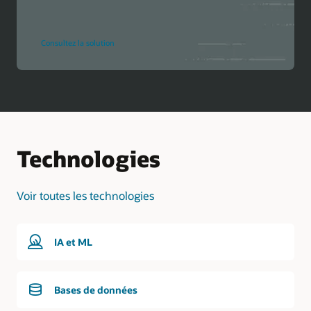
pour
Consultez la solution
simplifier
l'intégration
de
l'IA
dans
les
projets
Java
Technologies
Voir toutes les technologies
IA et ML
Bases de données