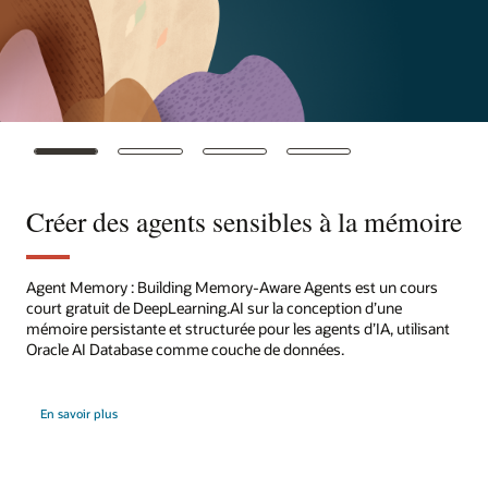
Créer des agents sensibles à la mémoire
Agent Memory : Building Memory-Aware Agents est un cours
court gratuit de DeepLearning.AI sur la conception d’une
mémoire persistante et structurée pour les agents d’IA, utilisant
Oracle AI Database comme couche de données.
sur
En savoir plus
la
création
d’agents
tenant
compte
de