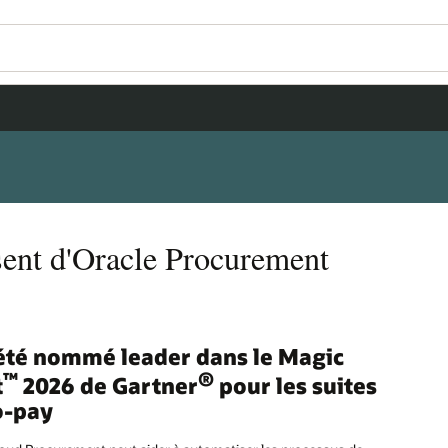
isent d'Oracle Procurement
 été nommé leader dans le Magic
™
®
t
2026 de Gartner
pour les suites
o-pay