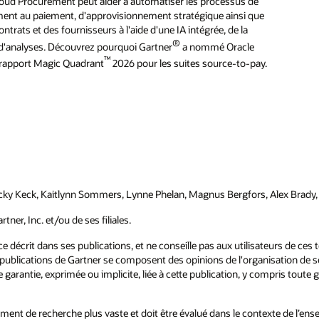
loud Procurement peut aider à automatiser les processus de
ment au paiement, d'approvisionnement stratégique ainsi que
ntrats et des fournisseurs à l'aide d'une IA intégrée, de la
®
 d'analyses. Découvrez pourquoi Gartner
a nommé Oracle
™
 rapport Magic Quadrant
2026 pour les suites source-to-pay.
cky Keck, Kaitlynn Sommers, Lynne Phelan, Magnus Bergfors, Alex Brady, 2
r, Inc. et/ou de ses filiales.
ce décrit dans ses publications, et ne conseille pas aux utilisateurs de ce
 publications de Gartner se composent des opinions de l'organisation de s
 garantie, exprimée ou implicite, liée à cette publication, y compris tout
cument de recherche plus vaste et doit être évalué dans le contexte de l’