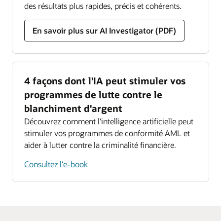
des résultats plus rapides, précis et cohérents.
Surveillance de la conformité
En savoir plus sur AI Investigator (PDF)
Notre solution vous permet de mettre en œuvre
des évaluations holistiques des risques, d'exploiter
des informations basées sur les données et
d'utiliser des tableaux de bord personnalisables
basés sur les identités pour transformer les efforts
4 façons dont l'IA peut stimuler vos
de conformité et aider à prévenir les échecs
programmes de lutte contre le
coûteux.
blanchiment d'argent
Lire la fiche technique de Compliance
Découvrez comment l'intelligence artificielle peut
Management Monitor (PDF)
stimuler vos programmes de conformité AML et
aider à lutter contre la criminalité financière.
Consultez l'e-book