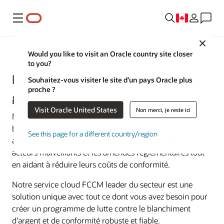
Menu
Close
Services financiers
Would you like to visit an Oracle country site closer
to you?
La criminalité financière et la
Souhaitez-vous visiter le site d’un pays Oracle plus
proche ?
gestion de la conformité (FCCM)
Visit Oracle United States
Non merci, je reste ici
Nous donnons aux responsables de la lutte contre le
blanchiment d'argent (LBA) et de la conformité les outils
See this page for a different country/region
appropriés pour protéger leur institution contre les
acteurs malveillants et les amendes réglementaires tout
en aidant à réduire leurs coûts de conformité.
Notre service cloud FCCM leader du secteur est une
solution unique avec tout ce dont vous avez besoin pour
créer un programme de lutte contre le blanchiment
d'argent et de conformité robuste et fiable.