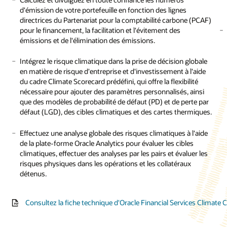
Compatible avec les solutions
d'émission de votre portefeuille en fonction des lignes
seur Oracle IFRS 17
Oracle IFRS 9 et IFRS 17
Consulter la fiche technique de Accounting Foundation (PDF)
directrices du Partenariat pour la comptabilité carbone (PCAF)
pour le financement, la facilitation et l'évitement des
 technique : Oracle LDTI Analyzer (PDF)
émissions et de l'élimination des émissions.
raphie : Atteindre les normes comptables IFRS 17/LDTI à
r de données clés (PDF)
Intégrez le risque climatique dans la prise de décision globale
en matière de risque d'entreprise et d'investissement à l'aide
du cadre Climate Scorecard prédéfini, qui offre la flexibilité
nécessaire pour ajouter des paramètres personnalisés, ainsi
que des modèles de probabilité de défaut (PD) et de perte par
défaut (LGD), des cibles climatiques et des cartes thermiques.
Effectuez une analyse globale des risques climatiques à l'aide
de la plate-forme Oracle Analytics pour évaluer les cibles
climatiques, effectuer des analyses par les pairs et évaluer les
risques physiques dans les opérations et les collatéraux
détenus.
Consultez la fiche technique d'Oracle Financial Services Climate