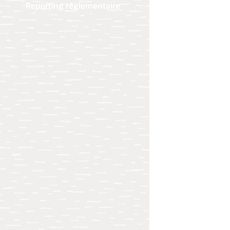
Reporting réglementaire
Analy
Fiche
Infog
parti