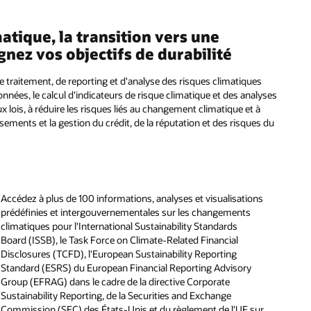
atique, la transition vers une
nez vos objectifs de durabilité
e traitement, de reporting et d'analyse des risques climatiques
onnées, le calcul d'indicateurs de risque climatique et des analyses
ux lois, à réduire les risques liés au changement climatique et à
sements et la gestion du crédit, de la réputation et des risques du
Infrastructure d'application commune IFRS 9 et modèle de
Possibilité de générer des paramètres prévisionnels de risque
Cadre de gestion et de gouvernance des données inégalé
Transparence complète et lignage des données dans toute
données/source
de crédit et d'effectuer des ajustements de réserve
Plate-forme pérenne pour plusieurs secteurs d'activité, pays
l'application
et langues
Modèle de données de risque et de finance intégré
Gouvernez les processus et les données pour la comptabilité,
Etats clés de divulgation via Oracle Business Intelligence
garantissant la conformité BCBS 239 pour l'agrégation des
Possibilité de monétiser l'utilisation des données pour prendre
le reporting financier et les audits et analyses connexes.
données de risque
Automatisation du workflow pour remplir, rechercher et
des décisions de gestion et des informations stratégiques sur
Accédez à plus de 100 informations, analyses et visualisations
vérifier les rapports et les rapports CRS approuvés par fichier
l'entreprise
prédéfinies et intergouvernementales sur les changements
Analysez les informations sur les soldes et les
électronique
climatiques pour l'International Sustainability Standards
rapprochements avec la prise en charge d'un catalogue
Board (ISSB), le Task Force on Climate-Related Financial
complet d'analyses, de rapports et de tableaux de bord.
(PDF)
Disclosures (TCFD), l'European Sustainability Reporting
le américaine (PDF)
Standard (ESRS) du European Financial Reporting Advisory
tandard (PDF)
Group (EFRAG) dans le cadre de la directive Corporate
ire européenne (PDF)
Sustainability Reporting, de la Securities and Exchange
Commission (SEC) des États-Unis et du règlement de l'UE sur
(PDF)