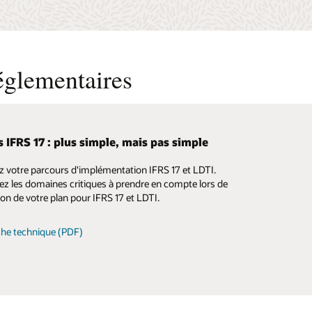
églementaires
s IFRS 17 : plus simple, mais pas simple
er FRTB avec Oracle Financial Services
z votre parcours d'implémentation IFRS 17 et LDTI.
ion FRTB d'Oracle Financial Services offre aux
z les domaines critiques à prendre en compte lors de
ons financières la visibilité et la flexibilité nécessaires
ion de votre plan pour IFRS 17 et LDTI.
 conformer aux normes FRTB.
fiche technique (PDF)
présentation commerciale (PDF)