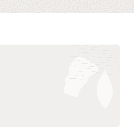
Étude de cas : La Banque d'Asie du Sud-
Est se conforme à l'ICAAP et renforce sa
plate-forme de gestion des risques et
des performances (PDF)