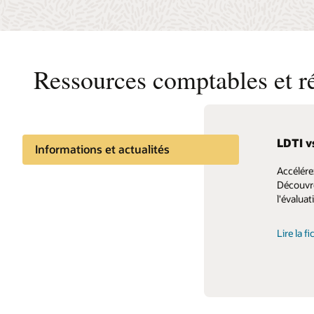
Ressources comptables et r
LDTI v
Adress
Informations et actualités
Accélére
La solut
Partager les connaissances
Découvre
instituti
l'évaluat
pour se
Lire la 
Lire la 