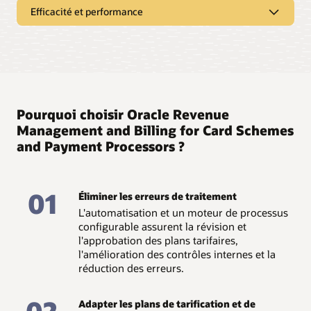
Efficacité et performance
Gestion des litiges
Appliquez une structure de tarification forfaitaire, en
fonction d'un pourcentage ou hiérarchisée pour des
Tableau de bord en libre accès
frais de refacturation et obtenez des informations sur le
statut de refacturation via les tableaux de bord et les
Découvrez les domaines de croissance ou
rapports du logiciel de gestion des revenus.
d'opportunité en accédant à des tableaux de bord sur le
logiciel de partage des revenus qui offrent une vue
Pourquoi choisir Oracle Revenue
Règlement et rapprochement
rapide des transactions entre entités.
Management and Billing for Card Schemes
Définissez les instructions de règlement (brut ou net) sur
Processus d'approbation intégrés
and Payment Processors ?
le logiciel de partage des revenus et amorcez un
règlement sur le compte bancaire désigné à la date
Réduisez la création de modèles de tarification inexacts
définie, dans la devise indiquée.
sur le logiciel de partage des revenus en configurant
01
plusieurs niveaux de révision et d'approbation des
Éliminer les erreurs de traitement
Filtrage reposant sur des règles
propositions de tarification.
L'automatisation et un moteur de processus
configurable assurent la révision et
Filtrez les dossiers de refacturation selon des règles, en
Agilité et contrôle de l'activité
l'approbation des plans tarifaires,
fonction du type de clients, du secteur d'activité, des
niveaux de risque et des valeurs monétaires, et menez à
l'amélioration des contrôles internes et la
Tirez parti d'un nombre illimité de règles pour
bien la gestion des dossiers sur le logiciel de partage
réduction des erreurs.
cartographier les transactions dans diverses situations,
des revenus.
telles qu'une à une et plusieurs à plusieurs, et définissez
qui et quoi facturer.
02
Adapter les plans de tarification et de