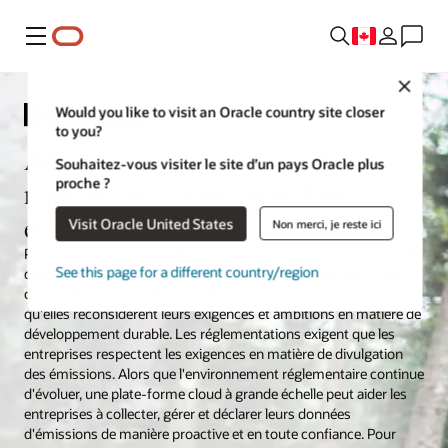
Menu
Close
Would you like to visit an Oracle country site closer
to you?
Adoptez une transformation
Souhaitez-vous visiter le site d’un pays Oracle plus
proche ?
numérique durable avec Deloitte
et Oracle
Visit Oracle United States
Non merci, je reste ici
Plusieurs facteurs poussent les entreprises à donner la priorité au
See this page for a different country/region
développement durable. Les régulateurs, les investisseurs, les
clients et les employés font pression sur les entreprises pour
qu'elles reconsidèrent leurs exigences et ambitions en matière de
développement durable. Les réglementations exigent que les
entreprises respectent les exigences en matière de divulgation
des émissions. Alors que l'environnement réglementaire continue
d'évoluer, une plate-forme cloud à grande échelle peut aider les
entreprises à collecter, gérer et déclarer leurs données
d'émissions de manière proactive et en toute confiance. Pour