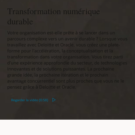
Transformation numérique
durable
Votre organisation est-elle prête à se lancer dans un
parcours complexe vers un avenir durable ? Lorsque vous
travaillez avec Deloitte et Oracle, vous créez une plate-
forme pour l'accélération, la conceptualisation et la
transformation dans votre organisation. Vous tirez parti
d'une expérience approfondie du secteur, de technologies
innovantes et de solutions puissantes. La prochaine
grande idée, la prochaine itération et le prochain
avantage concurrentiel sont plus proches que vous ne le
pensez grâce à Deloitte et Oracle.
Regarder la vidéo (0:58)