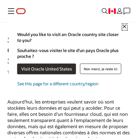
Menu
Close
Would you like to visit an Oracle country site closer
Souveraineté des données et
to you?
Oracle Fusion Cloud Applications
Souhaitez-vous visiter le site d’un pays Oracle plus
proche ?
Suite
Visit Oracle United States
Non merci, je reste ici
16 avril 2020
See this page for a different country/region
Aujourd'hui, les entreprises veulent savoir où sont
stockées leurs données et qui peut y accéder. Pour ce
faire, elles ont besoin d'un fournisseur cloud, qui est non
seulement transparent quant à l'emplacement de leurs
données, mais qui est également en mesure de proposer
diverses offres nationales combinées à des normes et des