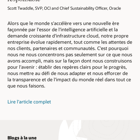
d'utiliser le machine learning pour atteindre des
nature inhérente du cloud optimise la livraison du
En savoir plus sur Oracle Big Data
Blog : Comment Equinix et Oracle favorisent la
rendements de cultures plus importants, les
nouveau matériel, la gestion des pièces de rechange
Scott Twaddle, SVP, OCI and Chief Sustainability Officer, Oracle
durabilité environnementale
technologies avancées aident les clients à atteindre
et le matériel en fin de vie à des fins de réutilisation ou
leurs objectifs de durabilité.
de recyclage.
Alors que le monde s'accélère vers une nouvelle ère
Optimisation de l’utilisation des ressources.
Nous
Présentation générale : Oracle Clean Cloud, une
façonnée par l'essor de l'intelligence artificielle et la
transformons efficacement les équipements et
plateforme informatique plus durable dans le cloud
demande croissante d'infrastructure cloud, notre propre
extrayons des ressources tout en respectant les
(PDF)
entreprise évolue rapidement, tout comme les attentes de
pratiques d'Oracle en matière de sécurité et de
confidentialité des données. Notre planification
nos clients, partenaires et communautés. C'est pourquoi
Intelligence artificielle
continue de la capacité nous permet également
nous ne nous concentrons pas seulement sur ce que nous
d'augmenter la densité d'utilisation.
Renforcez le raisonnement humain, identifiez les
avons accompli, mais sur la façon dont nous construisons
modèles dans vos données et automatisez des tâches
pour l'avenir : établir des repères clairs pour le progrès,
complexes ou routinières.
Fiche technique sur l'impact social (PDF)
nous mettre au défi de nous adapter et nous efforcer de
la transparence et de l'impact du monde réel dans tout ce
Vidéo : Réduction de l'utilisation d'énergie dans les
Découvrir l'IA d'Oracle
data centers d'Oracle (2:35)
que nous faisons.
Vidéo : Réutilisation et recyclage du matériel Oracle
En savoir plus sur Oracle Adaptive Intelligent
(1:52)
Lire l'article complet
Applications
Blogs à la une