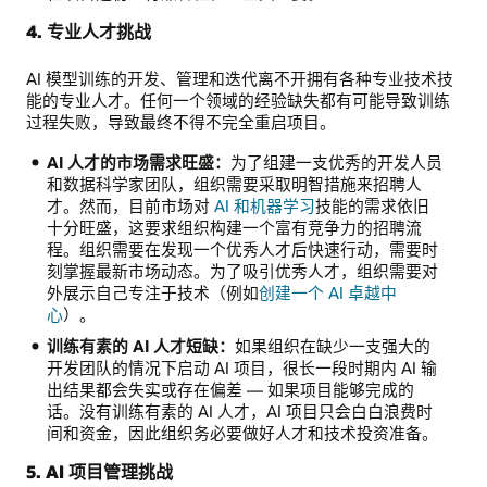
均
4. 专业人才挑战
衡
或
AI 模型训练的开发、管理和迭代离不开拥有各种专业技术技
质
能的专业人才。任何一个领域的经验缺失都有可能导致训练
量
过程失败，导致最终不得不完全重启项目。
差
人
AI 人才的市场需求旺盛：
为了组建一支优秀的开发人员
才
和数据科学家团队，组织需要采取明智措施来招聘人
库：
才。然而，目前市场对
AI 和机器学习
技能的需求依旧
训
十分旺盛，这要求组织构建一个富有竞争力的招聘流
练
程。组织需要在发现一个优秀人才后快速行动，需要时
有
刻掌握最新市场动态。为了吸引优秀人才，组织需要对
素
外展示自己专注于技术（例如
创建一个 AI 卓越中
的
心
）。
AI
人
训练有素的 AI 人才短缺：
如果组织在缺少一支强大的
员
开发团队的情况下启动 AI 项目，很长一段时期内 AI 输
短
出结果都会失实或存在偏差 — 如果项目能够完成的
缺，
话。没有训练有素的 AI 人才，AI 项目只会白白浪费时
人
间和资金，因此组织务必要做好人才和技术投资准备。
才
5. AI 项目管理挑战
市