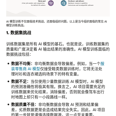
AI 模型训练不仅面临技术挑战，还面临组织问题。以上是当今组织面临的常见 AI
模型训练挑战。
此
1. 数据集挑战
图
展
训练数据集是所有 AI 模型的基石。也就是说，训练数据集的
示
质量和广度决定着 AI 输出结果的准确性。AI 模型训练面临的
了
数据挑战包括：
AI
模
数据不均衡：
非均衡数据会导致偏差。例如，当一个
服
型
装零售商 AI 模型
仅接受鞋类数据训练时，它将无法处
训
理衬衫和连衣裙选码场景下的特有变量。
练
数据不足：
当仅使用少量数据训练 AI 模型时，AI 模型
的
的预测准确性将极其有限。换言之，AI 项目需要充足的
6
训练数据来优化结果，消除偏差，否则就会像驾车出行
大
时地图上却只有一小段路线一样。
常
数据质量不佳：
非均衡数据会导致 AI 预测和结果偏
见
差，劣质数据更是会造成结果完全失实。因此，AI 项目
挑
的第一步就是谨慎选择数据源，这一点至关重要。
战：