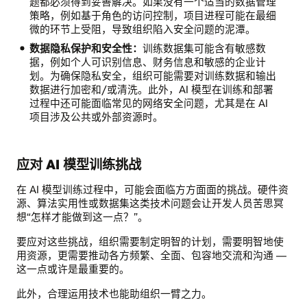
据
题都必须得到妥善解决。如果没有一个适当的数据管理
管
策略，例如基于角色的访问控制，项目进程可能在最细
理：
微的环节上受阻，导致组织陷入安全问题的泥潭。
组
数据隐私保护和安全性：
训练数据集可能含有敏感数
织
据，例如个人可识别信息、财务信息和敏感的企业计
内
划。为确保隐私安全，组织可能需要对训练数据和输出
存
数据进行加密和/或清洗。此外，AI 模型在训练和部署
在
过程中还可能面临常见的网络安全问题，尤其是在 AI
安
项目涉及公共或外部资源时。
全
性、
隐
应对 AI 模型训练挑战
私
保
在 AI 模型训练过程中，可能会面临方方面面的挑战。硬件资
护、
源、算法实用性或数据集这类技术问题会让开发人员苦思冥
访
想“怎样才能做到这一点？”。
问
以
要应对这些挑战，组织需要制定明智的计划，需要明智地使
及
用资源，更需要推动各方频繁、全面、包容地交流和沟通 —
所
这一点或许是最重要的。
有
权
此外，合理运用技术也能助组织一臂之力。
问