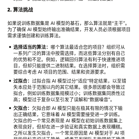
2. 算法挑战
硬
件
和
如果说训练数据集是 AI 模型的基石，那么算法就是“主干”。
软
为了确保 AI 模型始终输出准确结果，开发人员必须根据项目
件：
需求谨慎创建和训练算法。
硬
选择适当的算法：
哪个算法最适合您的项目？组织可从
件
一系列广泛的算法中按需选择，而这些算法分别有自己
资
的优势和不足。例如，逻辑回归算法有利于快速推进项
源/
目，但却只能提供二进制结果。在选择算法时，组织需
功
要综合考虑 AI 项目的范围、结果和资源要求。
能
有
过拟合：
过拟合指 AI 模型过分“适应”特定结果，以至错
限，
失本应处于范围以内的其它结果。很多原因都会导致过
软
拟合，例如训练数据集规模过小；训练数据集同质性过
件
高；模型过于复杂以至引发了误解和“数据噪音”。
不
欠拟合：
欠拟合即 AI 模型只能在极其有限的情况下输
兼
出正确结果，它意味着 AI 模型需要接受进一步训练。
容
欠拟合的一个常见表现是 AI 模型在初始训练数据集上
算
表现良好，但却在进一步验证和真实数据上表现糟糕。
法：
之所以发生欠拟合，一个常见原因是 AI 模型对于 AI 项
AI