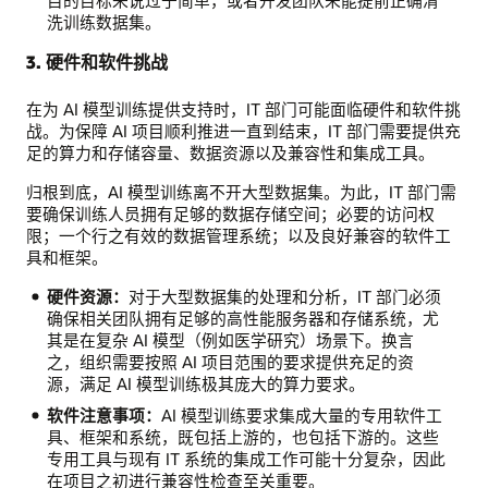
目的目标来说过于简单，或者开发团队未能提前正确清
模
洗训练数据集。
型
类
3. 硬件和软件挑战
型
选
在为 AI 模型训练提供支持时，IT 部门可能面临硬件和软件挑
择；
战。为保障 AI 项目顺利推进一直到结束，IT 部门需要提供充
算
足的算力和存储容量、数据资源以及兼容性和集成工具。
法
过
归根到底，AI 模型训练离不开大型数据集。为此，IT 部门需
拟
要确保训练人员拥有足够的数据存储空间；必要的访问权
合
限；一个行之有效的数据管理系统；以及良好兼容的软件工
或
具和框架。
欠
拟
硬件资源：
对于大型数据集的处理和分析，IT 部门必须
合
确保相关团队拥有足够的高性能服务器和存储系统，尤
数
其是在复杂 AI 模型（例如医学研究）场景下。换言
据
之，组织需要按照 AI 项目范围的要求提供充足的资
集：
源，满足 AI 模型训练极其庞大的算力要求。
数
软件注意事项：
AI 模型训练要求集成大量的专用软件工
据
具、框架和系统，既包括上游的，也包括下游的。这些
不
专用工具与现有 IT 系统的集成工作可能十分复杂，因此
足、
在项目之初进行兼容性检查至关重要。
不