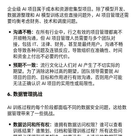
场
企业级 AI 项目属于成本和资源密集型项目。除了模型开发、
竞
数据源整理和 AI 模型训练这些直接问题外，AI 项目管理还需
争
要均衡考虑财务、技术和调度问题。
激
烈
沟通不畅：
在所有行业中，行之有效的项目管理都离不
项
开顺畅沟通，但 AI 项目管理人员需要与多个团队对
目
接，包括 IT、法律、财务，甚至是最终用户。沟通不畅
管
会导致各种问题及连锁反应，导致组织在准确性、时间
理：
和资金上付出不必要的代价。
部
门
预期不一致：
流行文化让人们对 AI 产生了不切实际的
间
期望。为了消除这种过高的期望，团队领导需要就 AI
沟
项目的目的、目标和作用进行有效沟通，否则用户可能
通
无法正确认识 AI 项目的实用性或局限性。
不
6. 数据管理挑战
畅，
预
期
AI 训练过程的每个阶段都面临不同的数据安全问题，这给数
不
据管理带来了一些挑战。
一
致
数据访问和所有权：
谁拥有数据访问权限？谁可以查看
数
训练结果？谁策划、归档和管理训练过程？所有这些问