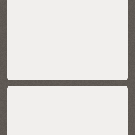
轻松将 AI 驱动的相似性搜索引入业务数据，无需管理和集成多
个数据库，也无需牺牲功能、安全性和一致性。
AI Vector Search 支持企业使用 AI 驱动的语义理解来存储、检
索非结构化数据和建立索引，以便对数据（例如客户评论、技
术知识库、销售电话和 CRM 注释以及多媒体内容）进行上下文
搜索。它还支持特别复杂的 AI 搜索应用。
原生 AI 向量搜索功能还可以将检索增强生成 (RAG) 用于业务数
据，帮助 LLM 为企业用例提供更准确、与具体情境更相关的结
果。
了解 AI Vector Search
使用面向 E-Business Suite、Fusion 和
Oracle NetSuite 的加速器实现更及时的
分析
行业数据模型集中于面向 Oracle E-Business Suite、Fusion
Applications 和 Oracle NetSuite 的 Oracle 应用加速器，可提供
增强分析功能，包括自助数据发现、内置 ETL 和 KPI 指标。得
益于全面的数据集成和现成可用的数据模型，用户可以进一步
提高工作效率。