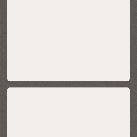
自动供应、自动配置、自动安全防护、自动调优和自动伸缩等
自治管理功能几乎可消除所有容易出现人为错误的手动和复杂
任务，帮助客户在运行数千个数据库的同时，零管理负担地运
行高性能、高度可用、安全的数据仓库。
统一的数据发现、安全的实时共享以及
Data Marketplace 平台
Autonomous AI Lakehouse Data Catalog 提供有关数据
库内部可用实体的详细信息，包括数据集、数据源、数据
创建方式以及源数据更改对相关对象的影响。相关对象包
括数据库对象，如业务模型、云存储链接、表（包括