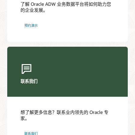
仓库和数据湖，体验机器学习特性。
了解 Oracle ADW 业务数据平台将如何助力您
Oracle Zero Downtime Migration 工具
的企业发展。
数据库升级和迁移
预约演示
Autonomous AI Lakehouse 文档
前往 Oracle 帮助中心，查看关于部署 Autonomous AI
时事通讯
Lakehouse 的产品文档和其他资源。
提供云技术驱动的自治技术领域的信息、技巧和示例代码。
了解更多
查看时事通讯
其他信息
联系我们
其他信息
Oracle Autonomous AI Database 的新特性
面向分析和数据仓库的 Oracle Autonomous AI Database
工具和应用
想了解更多信息？联系业内领先的 Oracle 专
家。
联系我们