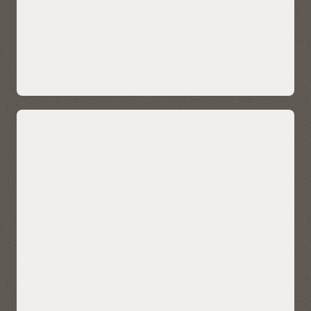
Oracle 应用加速器提供预构建 ETL，支持用户基于 Oracle E-
Business Suite 数据快速创建数据仓库。
Oracle Fusion Analytics Warehouse 和 Oracle NetSuite
Analytics Warehouse 基于 Autonomous AI Lakehouse 而构
建，可提供一个端到端的云数据仓库和分析解决方案。
OCI、AWS、Azure 和 Google Cloud 上
对于定制的数据仓库，Autonomous AI Lakehouse 可提供连接
均提供 Autonomous AI Lakehouse
到 Oracle 和第三方应用的全面的数据转换流。
将 Autonomous AI Lakehouse 的强大功能和灵活性引入所有
前沿的超大规模云技术平台，加速创新。在您的首选云技术平
了解 Oracle Fusion Analytics Warehouse
台上使用 Autonomous AI Lakehouse，快速构建企业级应用并
对其进行现代化改造。
利用各家超大规模云技术平台的原生云技术服务实现 AI、安全
性和数据集成，通过首选的商务智能工具快速获得洞察。充分
利用直接在 OCI、AWS、Azure 和 Google Cloud 中提供的简化
的监视和故障排除功能以及服务日志、指标和事件。
通过 AWS、Azure 和 Google Cloud Marketplace 购买 Oracle
AI Database 服务，并履行当前的云技术服务承诺和/或使用当
前的 Oracle AI Database 许可证和无限许可协议