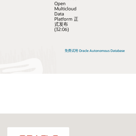
Open
Multicloud
Data
Platform 正
式发布
(32:06)
免费试用 Oracle Autonomous Database