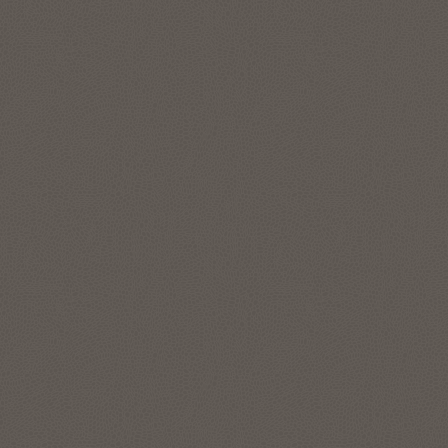
换为 SQL，直接跨数据库、文件和湖仓表查询所有数据，无需
移动数据或进行复杂的集成。通过您自行选择的前沿大语言模
型 (LLM) 和嵌入模型（Cohere、Azure OpenAI、OpenAI、
OCI Generative AI、Google、Anthropic、Hugging Face、
AWS 等）将 AI 引入企业的安全、策略和访问控制中。
在数据所在位置构建和部署机器学习。Oracle Machine
Learning 运行可扩展的数据库内算法，让模型在数据旁边进行
训练和打分，从而既保留监管，又尽可能地减少延迟，还可加
快价值实现速度。
了解 Oracle Machine Learning
了解 Select AI
发现数据中隐藏的关系
Autonomous AI Lakehouse 包含图形数据库功能，能够以简单
的 SQL 语言表示和管理复杂的数据关系，而无需移动数据。借
助图形分析，数据科学家和开发人员可以应用模式识别、分类
和统计分析来获得更深层次的背景信息。您可以使用对象存储
中的数据（如 Apache Iceberg 表）直接对 Autonomous AI
Lakehouse 中的湖仓数据运行企业级图形分析。
了解 Oracle Graph