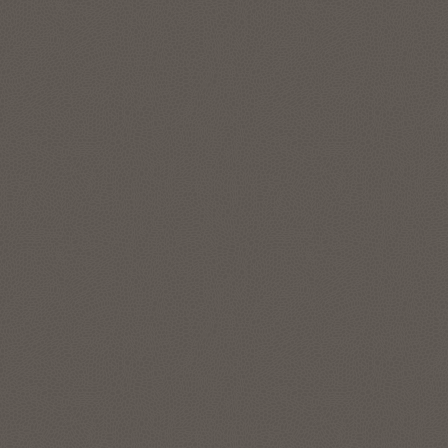
了解 Data Catalog
简化自助式数据工程
Data Studio 内置在 Autonomous AI Lakehouse 中，为用户提
供简单直观的自助式数据工程工具，用于加载、转换、分析数
据以及与内部和外部利益相关者共享数据。通过其内置目录，
用户可以搜索数据库、对象存储和数据湖中的数据资产。
无论是业务分析人员还是数据分析人员，都可以使用拖放式工
作流功能轻松集成超过 100 个应用、云技术服务和数据源的数
据。Oracle Autonomous AI Database Data Studio 还支持用户
生成业务模型，快速发现异常和隐藏模式，了解关键数据相关
性，以及访问数据库和数据存储中的所有组织数据。
了解 Data Studio
参加分步式研讨会
利用内置 AI 和 Machine Learning 更快地
获得更深入的洞察
使用自然语言提问，并立即在数据所在位置访问数据。
Autonomous AI Lakehouse Select AI 可将简单的英语提示词转