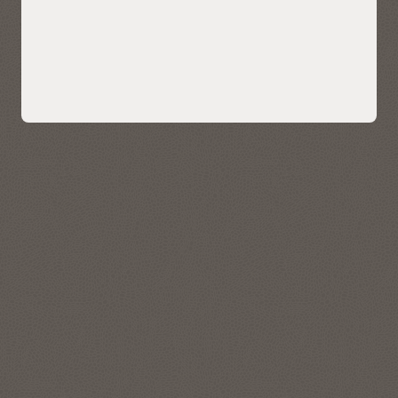
Apache Iceberg 表）、列和分析视图。该目录支持与外部
数据源集成，支持跨各种系统进行数据搜索、发现和使
用，这些系统包括其他 Autonomous AI Database、本地
部署数据库、云存储系统、共享数据、外部数据目录（例
如 Oracle Cloud Infrastructure Data Catalog 和 AWS
Glue）以及 Apache Iceberg 目录（例如 Databricks 和
Snowflake 中的目录）。这种支持多目录的能力使用户能
够无缝地链接和管理来自不同环境的数据。
全面、零风险的数据库安全保障方法
Data Studio Data Sharing 特性支持用户直接从 Data
Studio Overview 页提供和使用数据共享。该平台支持双
Autonomous AI Lakehouse 配备统一的数据库安全控制中心来
向数据共享，能够跨多个云环境和平台进行安全高效的数
识别和屏蔽敏感数据，发送风险用户和配置警报，审核关键数
据交换，包括与外部合作伙伴和其他云技术服务（例如
据库活动，以及检测可疑的数据访问行为，从而提供高水平的
Power BI 和 Tableau）进行交换。此功能通过实施开源
安全防护。
Delta Sharing 协议进行了增强，支持实时、安全地共享数
据，无需复制数据或修改代码。
了解数据库安全解决方案
Data Marketplace 是一个平台，支持用户通过
Autonomous AI Database 无缝访问、发现和共享数据
集。它是 Data Studio 工具集的一部分，专为数据科学家
和业务用户设计，可根据企业需求加载、查询和分析数据
集。用户可以将共享数据与现有数据整合在一起，然后使
用语言检测、情感分析和关键短语提取等 AI 功能进行增
强。